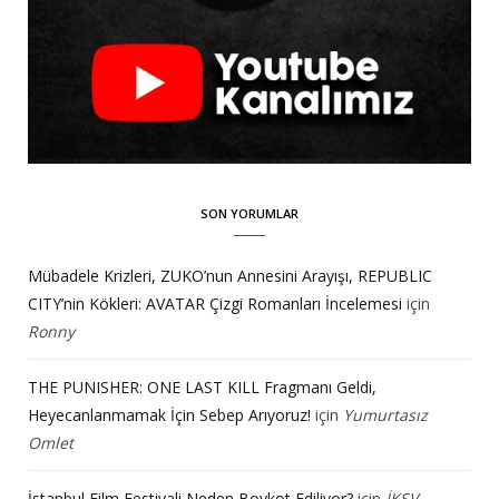
SON YORUMLAR
Mübadele Krizleri, ZUKO’nun Annesini Arayışı, REPUBLIC
CITY’nin Kökleri: AVATAR Çizgi Romanları İncelemesi
için
Ronny
THE PUNISHER: ONE LAST KILL Fragmanı Geldi,
Heyecanlanmamak İçin Sebep Arıyoruz!
için
Yumurtasız
Omlet
İstanbul Film Festivali Neden Boykot Ediliyor?
için
İKSV