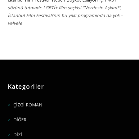
sözünü tutmadı: LGBTİ+ film seçkisi “Nerdesin Aşkım?”,
İstanbul Film Festivali’nin bu yılki programında da yok –
velvele
Kategoriler
ÇİZGİ ROMAN
DİĞER
DİZİ