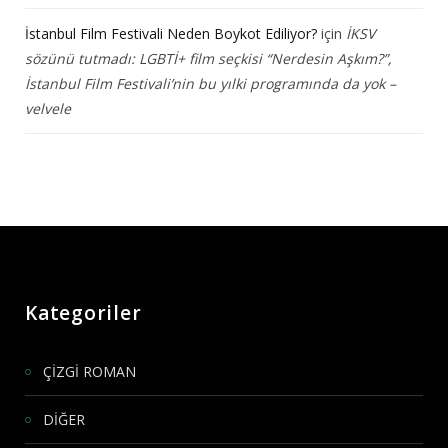
İstanbul Film Festivali Neden Boykot Ediliyor?
için
İKSV
sözünü tutmadı: LGBTİ+ film seçkisi “Nerdesin Aşkım?”,
İstanbul Film Festivali’nin bu yılki programında da yok –
velvele
Kategoriler
ÇİZGİ ROMAN
DİĞER