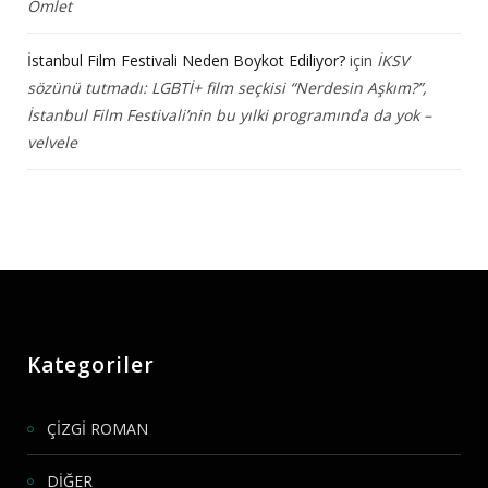
Omlet
İstanbul Film Festivali Neden Boykot Ediliyor?
için
İKSV
sözünü tutmadı: LGBTİ+ film seçkisi “Nerdesin Aşkım?”,
İstanbul Film Festivali’nin bu yılki programında da yok –
velvele
Kategoriler
ÇİZGİ ROMAN
DİĞER