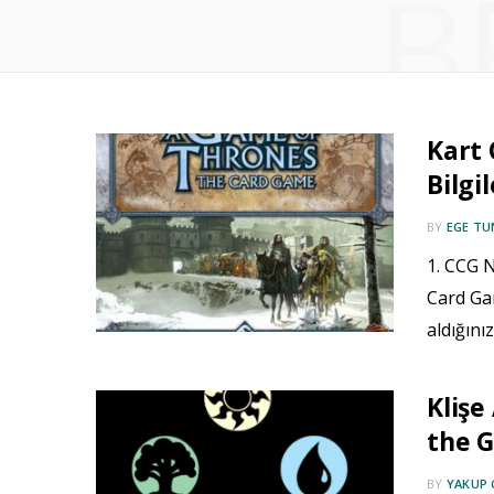
B
Kart 
Bilgil
BY
EGE TU
1. CCG N
Card Gam
aldığını
Klişe
the G
BY
YAKUP