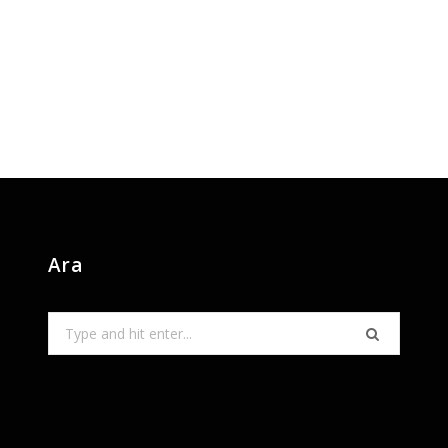
Ara
Search
for: