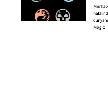
Merhaba
hakkında
dünyanı
Magic:…