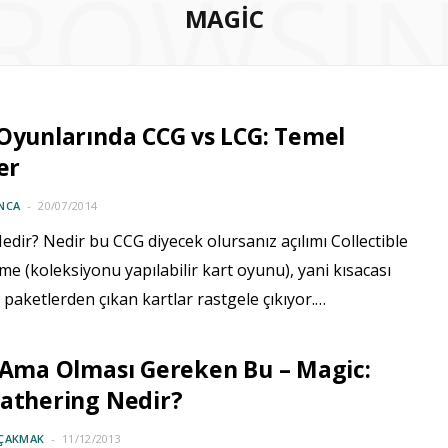
ROWSI
MAGIC
Oyunlarında CCG vs LCG: Temel
er
NCA
20/07/2014
edir? Nedir bu CCG diyecek olursanız açılımı Collectible
e (koleksiyonu yapılabilir kart oyunu), yani kısacası
z paketlerden çıkan kartlar rastgele çıkıyor.…
 Ama Olması Gereken Bu – Magic:
athering Nedir?
 ÇAKMAK
11/12/2013