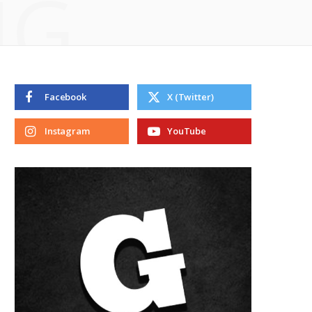
NG
Facebook
X (Twitter)
Instagram
YouTube