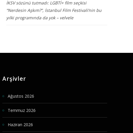
İKSV sözünü tutmadı: LGBTİ+ film seçkisi
“Nerdesin Aşkım?”, İstanbul Film Festivali’nin bu
yılki programında da yok – velvele
Arşivler
Ağustos 2026
Temmuz 2026
Haziran 2026