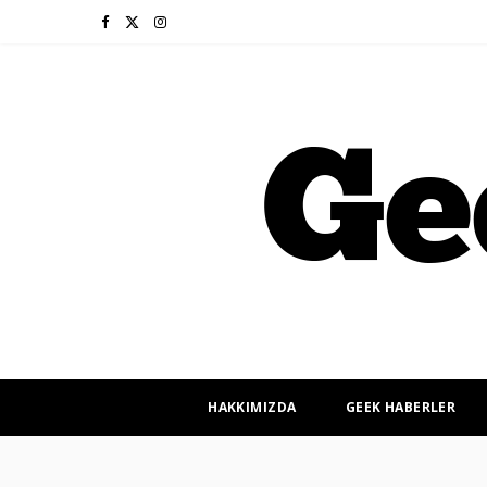
F
X
I
a
(
n
c
T
s
e
w
t
b
i
a
o
t
g
o
t
r
k
e
a
r
m
HAKKIMIZDA
GEEK HABERLER
)