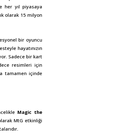
te her yıl piyasaya
şık olarak 15 milyon
fesyonel bir oyuncu
esteyle hayatınızın
or. Sadece bir kart
ece resimleri için
 da tamamen içinde
ncelikle
Magic the
olarak MtG etkinliği
alarıdır.