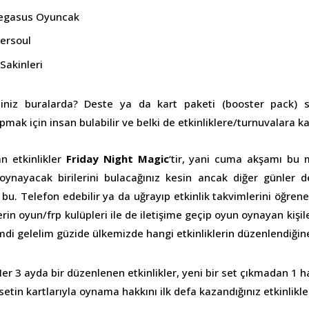
Pegasus Oyuncak
ersoul
 Sakinleri
siniz buralarda? Deste ya da kart paketi (booster pack) sa
ak için insan bulabilir ve belki de etkinliklere/turnuvalara katı
n etkinlikler
Friday Night Magic
‘tir, yani cuma akşamı bu 
oynayacak birilerini bulacağınız kesin ancak diğer günler de
u. Telefon edebilir ya da uğrayıp etkinlik takvimlerini öğreneb
erin oyun/frp kulüpleri ile de iletişime geçip oyun oynayan kişil
imdi gelelim güzide ülkemizde hangi etkinliklerin düzenlendiğin
er 3 ayda bir düzenlenen etkinlikler, yeni bir set çıkmadan 1 ha
setin kartlarıyla oynama hakkını ilk defa kazandığınız etkinlikle