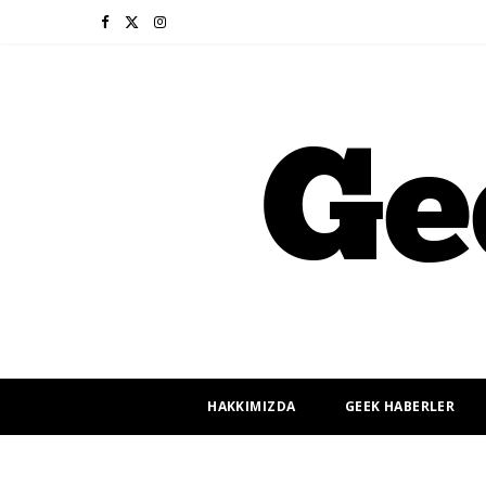
F
X
I
a
(
n
c
T
s
e
w
t
b
i
a
o
t
g
o
t
r
k
e
a
r
m
HAKKIMIZDA
GEEK HABERLER
)