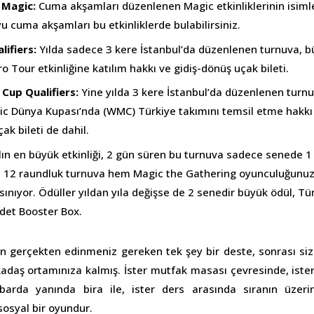
 Magic:
Cuma akşamları düzenlenen Magic etkinliklerinin isimle
 cuma akşamları bu etkinliklerde bulabilirsiniz.
lifiers:
Yılda sadece 3 kere İstanbul’da düzenlenen turnuva, b
ro Tour etkinliğine katılım hakkı ve gidiş-dönüş uçak bileti.
Cup Qualifiers:
Yine yılda 3 kere İstanbul’da düzenlenen turnu
c Dünya Kupası’nda (WMC) Türkiye takımını temsil etme hakkı
ak bileti de dahil.
ılın en büyük etkinliği, 2 gün süren bu turnuva sadece senede 1
. 12 raundluk turnuva hem Magic the Gathering oyunculuğunu
sınıyor. Ödüller yıldan yıla değişse de 2 senedir büyük ödül, T
det Booster Box.
n gerçekten edinmeniz gereken tek şey bir deste, sonrası siz
rkadaş ortamınıza kalmış. İster mutfak masası çevresinde, ister
r barda yanında bira ile, ister ders arasında sıranın üzer
osyal bir oyundur.