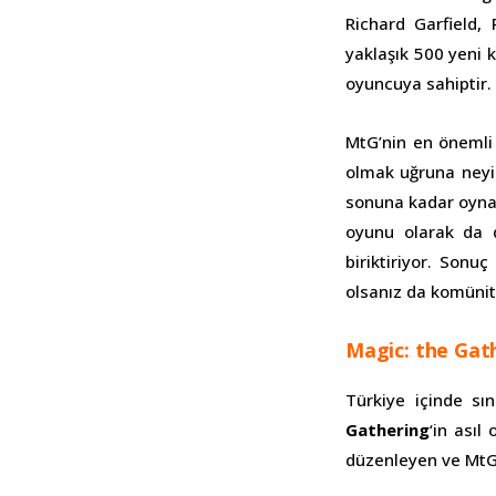
Richard Garfield, 
yaklaşık 500 yeni k
oyuncuya sahiptir.
MtG’nin en önemli 
olmak uğruna neyin
sonuna kadar oynay
oyunu olarak da d
biriktiriyor. Son
olsanız da komünit
Magic: the Gat
Türkiye içinde sı
Gathering
‘in asıl
düzenleyen ve MtG