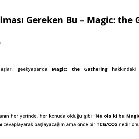
lması Gereken Bu – Magic: the 
13
daşlar, geekyapar’da
Magic: the Gathering
hakkındaki b
anın her yerinde, her konuda olduğu gibi
“Ne ola ki bu Magi
ını cevaplayarak başlayacağım ama önce bir
TCG/CCG
nedir onu