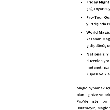
Friday Night
çoğu oyuncuyu
Pro-Tour Qua
yurtdışında P
World Magic 
kazanan Magi
gidiş dönüş uç
Nationals
: Y
düzenleniyor
metanetinizi 
Kupası ve 2 a
Magic oynamak içi
olan ilginize ve a
Prix’de, ister bi
unutmayın; Magic s