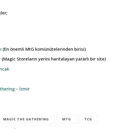
kler;
n
(En önemli MtG komünütelerinden birisi)
r
(Magic Storeların yerini haritalayan yararlı bir site)
ncak
thering – İzmir
MAGIC THE GATHERING
MTG
TCG