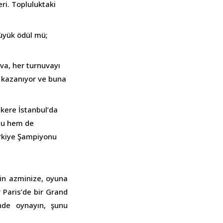
ri. Topluluktaki
üyük ödül mü;
va, her turnuvayı
 kazanıyor ve buna
 kere İstanbul’da
zu hem de
ürkiye Şampiyonu
in azminize, oyuna
 Paris’de bir Grand
inde oynayın, şunu