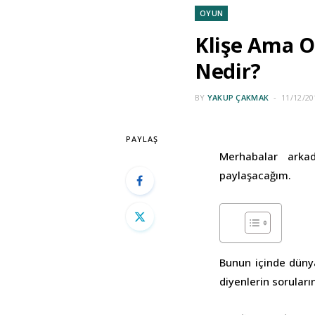
OYUN
Klişe Ama O
Nedir?
BY
YAKUP ÇAKMAK
11/12/20
PAYLAŞ
Merhabalar arka
paylaşacağım.
Bunun içinde düny
diyenlerin sorular