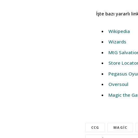
İşte bazı yararlı lin
Wikipedia
Wizards
MtG Salvatio
Store Locato
Pegasus Oyu
Oversoul
Magic the
Ga
CCG
MAGIC