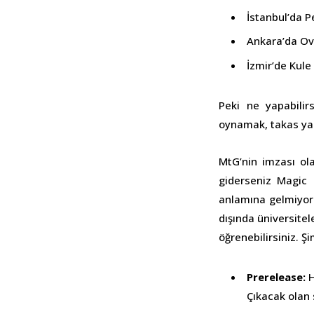
İstanbul’da 
Ankara’da Ov
İzmir’de Kule
Peki ne yapabilir
oynamak, takas yapm
MtG’nin imzası ola
giderseniz Magic 
anlamına gelmiyor b
dışında üniversitel
öğrenebilirsiniz. Ş
Prerelease:
H
Çıkacak olan 