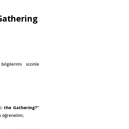
Gathering
ilgilerimi sizinle
c: the Gathering?”
 öğrenelim;