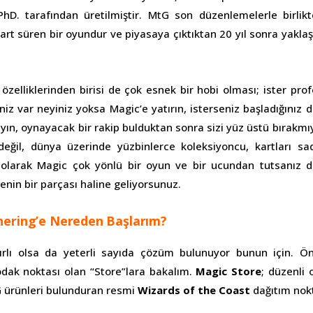
PhD. tarafından üretilmiştir. MtG son düzenlemelerle birlik
art süren bir oyundur ve piyasaya çıktıktan 20 yıl sonra yakla
özelliklerinden birisi de çok esnek bir hobi olması; ister pro
iz var neyiniz yoksa Magic’e yatırın, isterseniz başladığınız d
ın, oynayacak bir rakip bulduktan sonra sizi yüz üstü bırakmıy
eğil, dünya üzerinde yüzbinlerce koleksiyoncu, kartları sad
uç olarak Magic çok yönlü bir oyun ve bir ucundan tutsanız
enin bir parçası haline geliyorsunuz.
hering’e Nereden Başlarım?
nırlı olsa da yeterli sayıda çözüm bulunuyor bunun için. Ö
 odak noktası olan “Store”lara bakalım.
Magic Store
; düzenli 
 ürünleri bulunduran resmi
Wizards of the Coast
dağıtım nokt