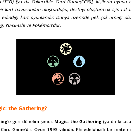
(TCG) [ya da Collectible Card Game(CCG)], kişilerin oyunu 
i bir kart havuzundan oluşturduğu, desteyi oluşturmak için taka
 edindiği kart oyunlarıdır. Dünya üzerinde pek çok örneği ols
ng, Yu-Gi-Oh! ve Pokémon’dur.
ic: the Gathering?
ring
‘e geri dönelim şimdi.
Magic: the Gathering
(ya da kısaca
g Card Game’dir. Oyun 1993 yılında, Philedelphia’lı bir matem