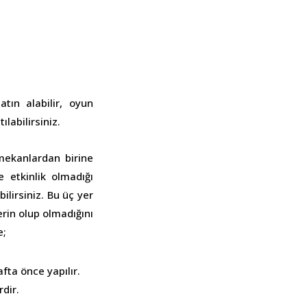
tın alabilir, oyun
labilirsiniz.
mekanlardan birine
 etkinlik olmadığı
ilirsiniz. Bu üç yer
erin olup olmadığını
e;
fta önce yapılır.
rdir.