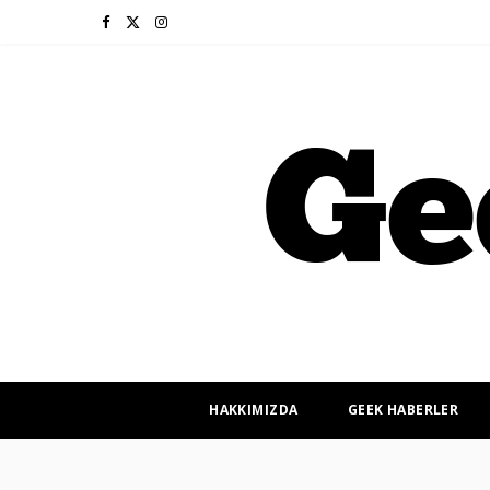
F
X
I
a
(
n
c
T
s
e
w
t
b
i
a
o
t
g
o
t
r
k
e
a
r
m
HAKKIMIZDA
GEEK HABERLER
)