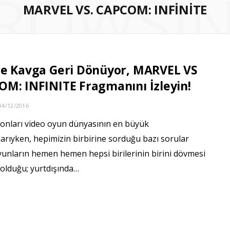
ROWSI
MARVEL VS. CAPCOM: INFINITE
ne Kavga Geri Dönüyor, MARVEL VS
M: INFINITE Fragmanını İzleyin!
04/12/2016
alonları video oyun dünyasının en büyük
rıyken, hepimizin birbirine sorduğu bazı sorular
yunların hemen hemen hepsi birilerinin birini dövmesi
 olduğu; yurtdışında…