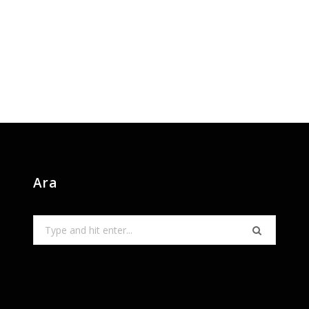
Ara
Search
for: