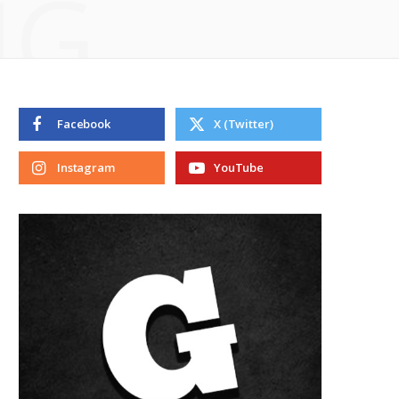
NG
Facebook
X (Twitter)
Instagram
YouTube