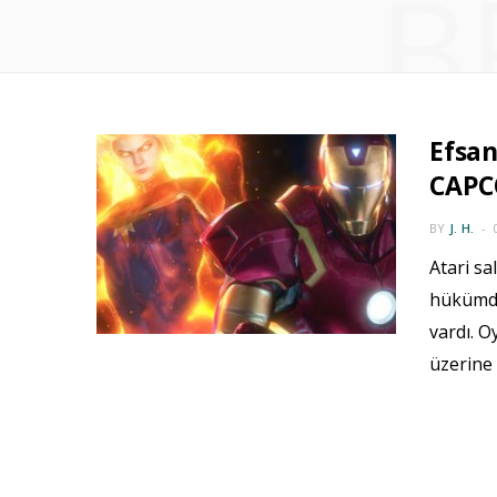
B
Efsa
CAPCO
BY
J. H.
Atari s
hükümda
vardı. O
üzerine