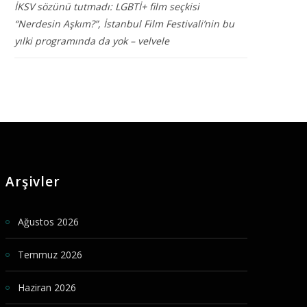
İKSV sözünü tutmadı: LGBTİ+ film seçkisi
“Nerdesin Aşkım?”, İstanbul Film Festivali’nin bu
yılki programında da yok – velvele
Arşivler
Ağustos 2026
Temmuz 2026
Haziran 2026