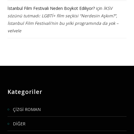
İstanbul Film Festivali Neden Boykot Ediliyor?
için
İKSV
sözünü tutmadı: LGBTİ+ film seçkisi “Nerdesin Aşkım?”,
İstanbul Film Festivali’nin bu yılki programında da yok –
velvele
Kategoriler
ÇİZGİ ROMAN
DİĞER