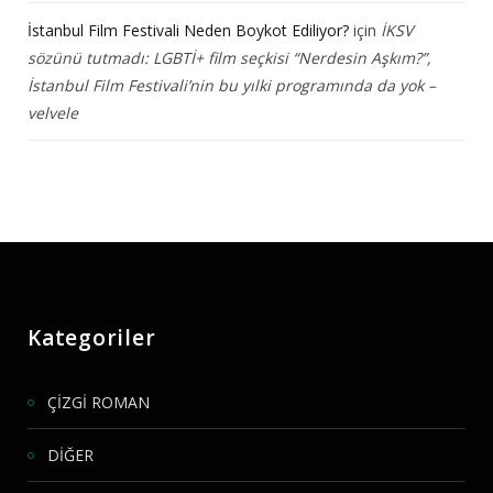
İstanbul Film Festivali Neden Boykot Ediliyor?
için
İKSV
sözünü tutmadı: LGBTİ+ film seçkisi “Nerdesin Aşkım?”,
İstanbul Film Festivali’nin bu yılki programında da yok –
velvele
Kategoriler
ÇİZGİ ROMAN
DİĞER