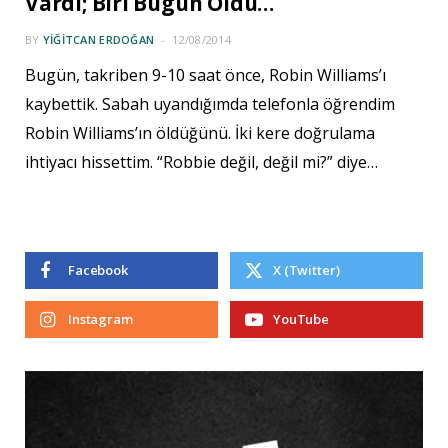
Vardı; Biri Bugün Öldü…
BY
YIĞITCAN ERDOĞAN
12/08/2014
Bugün, takriben 9-10 saat önce, Robin Williams’ı
kaybettik. Sabah uyandığımda telefonla öğrendim
Robin Williams’ın öldüğünü. İki kere doğrulama
ihtiyacı hissettim. “Robbie değil, değil mi?” diye…
Facebook
X (Twitter)
Instagram
YouTube