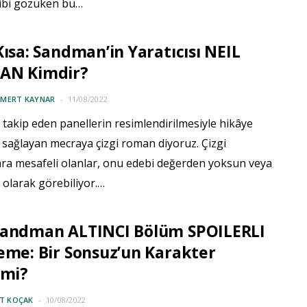
ibi gözüken bu…
Kısa: Sandman’in Yaratıcısı NEIL
AN Kimdir?
 MERT KAYNAR
11/08/2022
i takip eden panellerin resimlendirilmesiyle hikâye
 sağlayan mecraya çizgi roman diyoruz. Çizgi
ra mesafeli olanlar, onu edebi değerden yoksun veya
 olarak görebiliyor.…
Sandman ALTINCI Bölüm SPOILERLI
eme: Bir Sonsuz’un Karakter
imi?
IT KOÇAK
10/08/2022