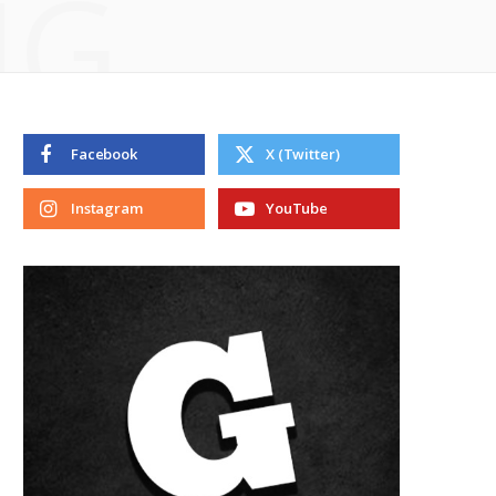
NG
Facebook
X (Twitter)
Instagram
YouTube