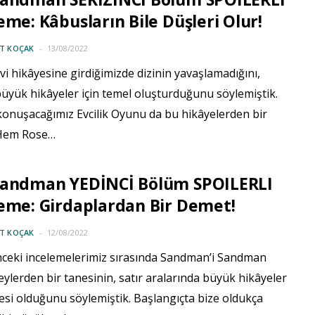
eme: Kâbusların Bile Düşleri Olur!
IT KOÇAK
13/08/2022
i hikâyesine girdiğimizde dizinin yavaşlamadığını,
üyük hikâyeler için temel oluşturduğunu söylemiştik.
onuşacağımız Evcilik Oyunu da bu hikâyelerden bir
 Hem Rose…
Sandman YEDİNCİ Bölüm SPOILERLI
eme: Girdaplardan Bir Demet!
IT KOÇAK
12/08/2022
ceki incelemelerimiz sırasında Sandman’i Sandman
ylerden bir tanesinin, satır aralarında büyük hikâyeler
esi olduğunu söylemiştik. Başlangıçta bize oldukça