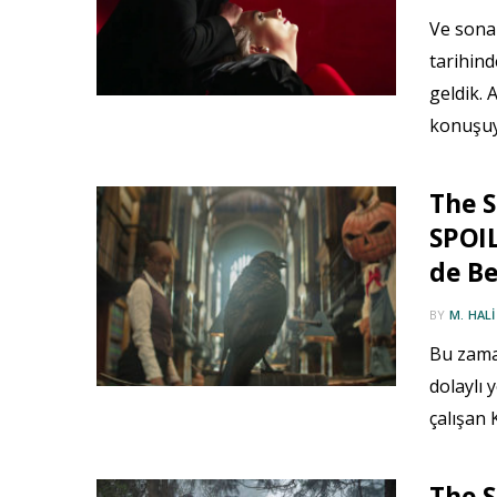
Ve sona 
tarihind
geldik.
konuşu
The 
SPOIL
de B
BY
M. HAL
Bu zaman
dolaylı 
çalışan 
The 