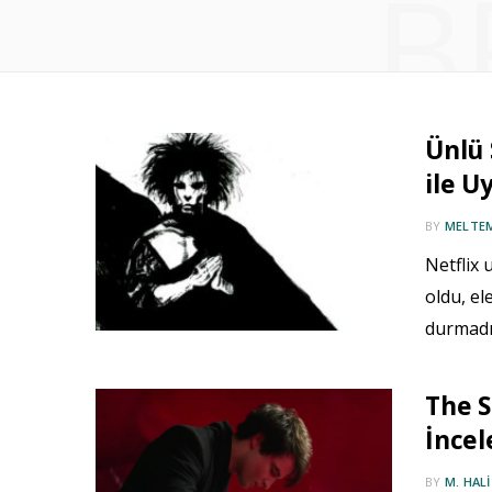
B
Ünlü 
ile U
BY
MELTE
Netflix
oldu, ele
durmadı
The 
İncel
BY
M. HAL