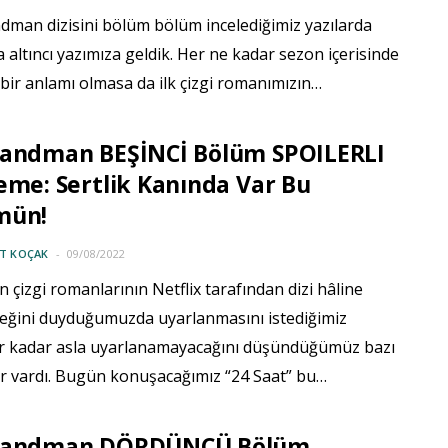
dman dizisini bölüm bölüm incelediğimiz yazılarda
altıncı yazımıza geldik. Her ne kadar sezon içerisinde
 bir anlamı olmasa da ilk çizgi romanımızın…
Sandman BEŞİNCİ Bölüm SPOILERLI
eme: Sertlik Kanında Var Bu
mün!
IT KOÇAK
09/08/2022
çizgi romanlarının Netflix tarafından dizi hâline
eceğini duyduğumuzda uyarlanmasını istediğimiz
r kadar asla uyarlanamayacağını düşündüğümüz bazı
r vardı. Bugün konuşacağımız “24 Saat” bu…
Sandman DÖRDÜNCÜ Bölüm