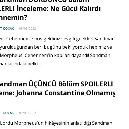
ERLI İnceleme: Ne Gücü Kalırdı
nnemin?
IT KOÇAK
08/08/2022
yet Cehennem’e hoş geldiniz sevgili geekler! Sandman
duyurulduğundan beri bugünü bekliyorduk hepimiz ve
 Morpheus, Cehennem’in kapıları dayandı! Sandman
manlarındaki belki…
Sandman ÜÇÜNCÜ Bölüm SPOILERLI
leme: Johanna Constantine Olmamış
IT KOÇAK
07/08/2022
 Lordu Morpheus’un hikâyesinin anlatıldığı Sandman