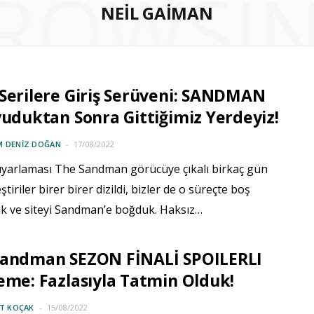
ROWSI
NEIL GAIMAN
Serilere Giriş Serüveni: SANDMAN
yuduktan Sonra Gittiğimiz Yerdeyiz!
M DENIZ DOĞAN
17/08/2022
 uyarlaması The Sandman görücüye çıkalı birkaç gün
ştiriler birer birer dizildi, bizler de o süreçte boş
k ve siteyi Sandman’e boğduk. Haksız…
Sandman SEZON FİNALİ SPOILERLI
eme: Fazlasıyla Tatmin Olduk!
IT KOÇAK
15/08/2022