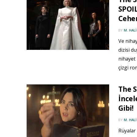
SPOIL
Cehe
BY
M. HAL
Ve niha
dizisi 
nihayet
çizgi ro
The 
İnce
Gibi!
BY
M. HAL
Rüyalar