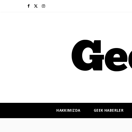
F
X
I
a
(
n
c
T
s
e
w
t
b
i
a
o
t
g
o
t
r
k
e
a
r
m
HAKKIMIZDA
GEEK HABERLER
)