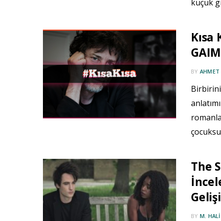
küçük g
Kısa 
GAIM
BY
AHMET
Birbirin
anlatımı
romanla
çocuksu
The 
İncel
Geliş
BY
M. HAL