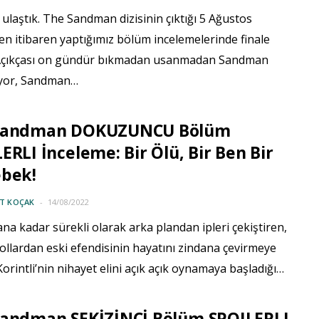
ulaştık. The Sandman dizisinin çıktığı 5 Ağustos
en itibaren yaptığımız bölüm incelemelerinde finale
 Açıkçası on gündür bıkmadan usanmadan Sandman
yor, Sandman…
Sandman DOKUZUNCU Bölüm
ERLI İnceleme: Bir Ölü, Bir Ben Bir
ebek!
IT KOÇAK
14/08/2022
a kadar sürekli olarak arka plandan ipleri çekiştiren,
yollardan eski efendisinin hayatını zindana çevirmeye
Korintli’nin nihayet elini açık açık oynamaya başladığı…
Sandman SEKİZİNCİ Bölüm SPOILERLI