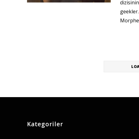
dizisin
geekler.
Morpheus
LO
Kategoriler