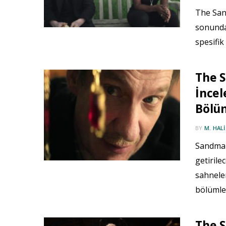
The San
sonunda 
spesifik
The 
İncel
Bölü
BY
M. HAL
Sandman 
getiril
sahnele
bölümle
The 