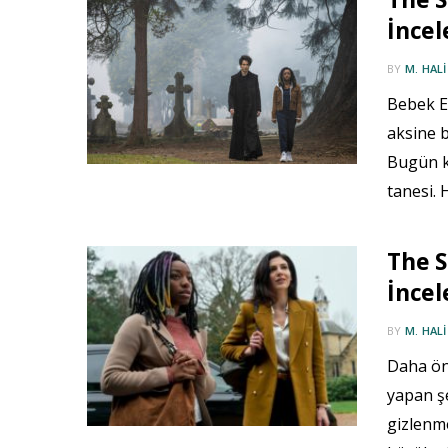
İncel
BY
M. HAL
Bebek Ev
aksine b
Bugün k
tanesi.
The 
İncel
BY
M. HAL
Daha ön
yapan şe
gizlenm