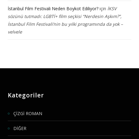
İstanbul Film Festivali Neden Boykot Ediliyor?
için
İKSV
sözünü tutmadı: LGBTİ+ film seçkisi “Nerdesin Aşkım?”,
İstanbul Film Festivali’nin bu yılki programında da yok –
velvele
Kategoriler
ÇİZGİ ROMAN
DİĞER