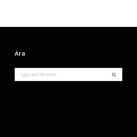
Ara
Search
for: