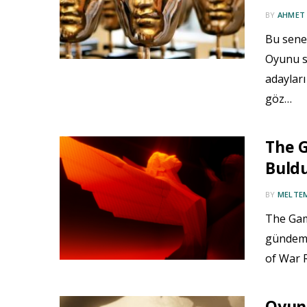
BY
AHMET
Bu senek
Oyunu se
adayları
göz…
The G
Buldu
BY
MELTE
The Game
gündeme
of War 
Oyun 