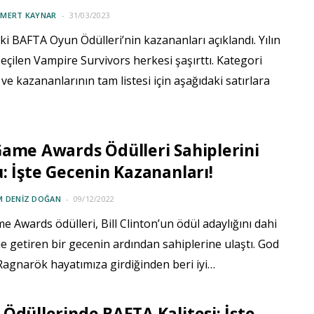
 MERT KAYNAR
31/03/2023
i BAFTA Oyun Ödülleri’nin kazananları açıklandı. Yılın
çilen Vampire Survivors herkesi şaşırttı. Kategori
 ve kazananlarının tam listesi için aşağıdaki satırlara
ame Awards Ödülleri Sahiplerini
: İşte Gecenin Kazananları!
M DENIZ DOĞAN
09/12/2022
 Awards ödülleri, Bill Clinton’un ödül adaylığını dahi
 getiren bir gecenin ardından sahiplerine ulaştı. God
Ragnarök hayatımıza girdiğinden beri iyi…
Ödüllerinde BAFTA Kalitesi: İşte