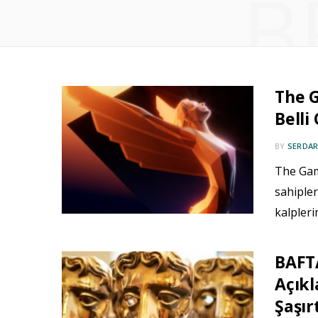
B
The G
Belli
BY
SERDAR
The Gam
sahipler
kalpleri
BAFTA
Açıkl
Şaşır