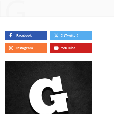
NG
Facebook
X (Twitter)
Instagram
YouTube