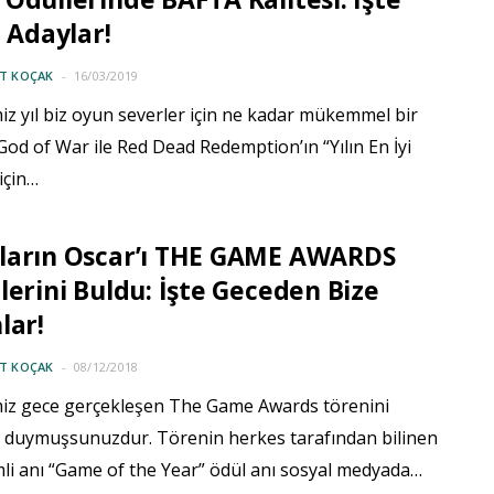
ı Adaylar!
IT KOÇAK
16/03/2019
iz yıl biz oyun severler için ne kadar mükemmel bir
. God of War ile Red Dead Redemption’ın “Yılın En İyi
için…
ların Oscar’ı THE GAME AWARDS
lerini Buldu: İşte Geceden Bize
lar!
IT KOÇAK
08/12/2018
miz gece gerçekleşen The Game Awards törenini
 duymuşsunuzdur. Törenin herkes tarafından bilinen
li anı “Game of the Year” ödül anı sosyal medyada…