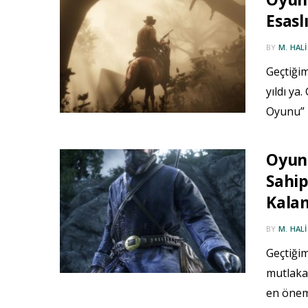
Esasl
BY
M. HAL
Geçtiğim
yıldı ya
Oyunu” 
Oyun
Sahip
Kalan
BY
M. HAL
Geçtiği
mutlaka
en önem