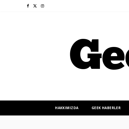
F
X
I
a
(
n
c
T
s
e
w
t
b
i
a
o
t
g
o
t
r
k
e
a
r
m
HAKKIMIZDA
GEEK HABERLER
)