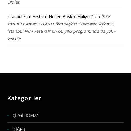
Omlet
İstanbul Film Festivali Neden Boykot Ediliyor?
için
İKSV
sözünü tutmadı: LGBTİ+ film seçkisi “Nerdesin Aşkım?”,
İstanbul Film Festivali’nin bu yılki programında da yok –
velvele
Kategoriler
ÇİZGİ ROMAN
DİĞER