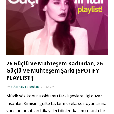
26 Güçlü Ve Muhteşem Kadından, 26
Güçlü Ve Muhteşem Şarkı [SPOTIFY
PLAYLIST!]
BY
YIĞITCAN ERDOĞAN
04/07/2016
Müzik söz konusu oldu mu farklı şeylere ilgi duyar
insanlar. Kimisini güfte tavlar mesela; söz oyunlarına
vurulur, anlatılan hikayeleri dinler, kalem tutanla bir