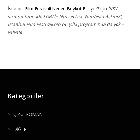
İstanbul Film Festivali Neden Boykot Ediliyor?
için
İKSV
sözünü tutmadı: LGBTİ+ film seçkisi “Nerdesin Aşkım?”,
İstanbul Film Festivali’nin bu yılki programında da yok –
velvele
Kategoriler
ÇİZGİ ROMAN
DİĞER