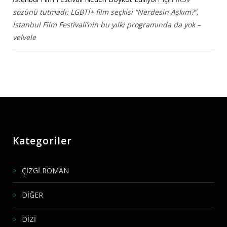
sözünü tutmadı: LGBTİ+ film seçkisi “Nerdesin Aşkım?”,
İstanbul Film Festivali’nin bu yılki programında da yok –
velvele
Kategoriler
ÇİZGİ ROMAN
DİĞER
DİZİ