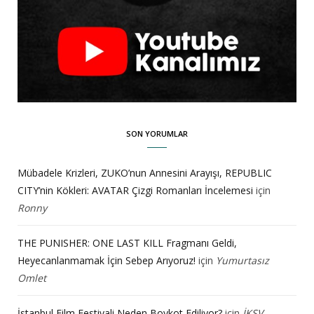
SON YORUMLAR
Mübadele Krizleri, ZUKO’nun Annesini Arayışı, REPUBLIC
CITY’nin Kökleri: AVATAR Çizgi Romanları İncelemesi
için
Ronny
THE PUNISHER: ONE LAST KILL Fragmanı Geldi,
Heyecanlanmamak İçin Sebep Arıyoruz!
için
Yumurtasız
Omlet
İstanbul Film Festivali Neden Boykot Ediliyor?
için
İKSV