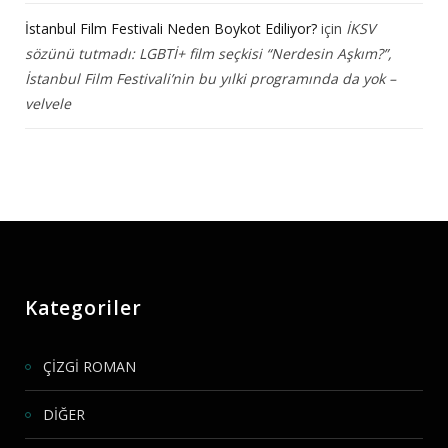
İstanbul Film Festivali Neden Boykot Ediliyor?
için
İKSV
sözünü tutmadı: LGBTİ+ film seçkisi “Nerdesin Aşkım?”,
İstanbul Film Festivali’nin bu yılki programında da yok –
velvele
Kategoriler
ÇİZGİ ROMAN
DİĞER