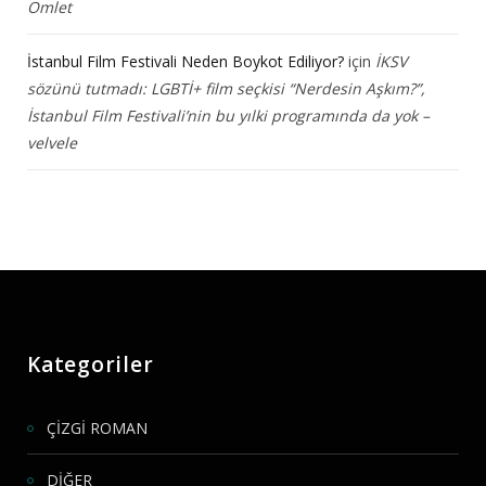
Omlet
İstanbul Film Festivali Neden Boykot Ediliyor?
için
İKSV
sözünü tutmadı: LGBTİ+ film seçkisi “Nerdesin Aşkım?”,
İstanbul Film Festivali’nin bu yılki programında da yok –
velvele
Kategoriler
ÇİZGİ ROMAN
DİĞER