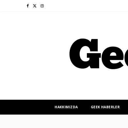
F
X
I
a
(
n
c
T
s
e
w
t
b
i
a
o
t
g
o
t
r
k
e
a
r
m
HAKKIMIZDA
GEEK HABERLER
)