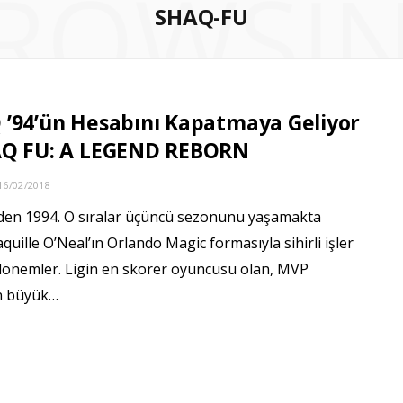
ROWSI
SHAQ-FU
’94’ün Hesabını Kapatmaya Geliyor
AQ FU: A LEGEND REBORN
16/02/2018
den 1994. O sıralar üçüncü sezonunu yaşamakta
quille O’Neal’ın Orlando Magic formasıyla sihirli işler
 dönemler. Ligin en skorer oyuncusu olan, MVP
ın büyük…