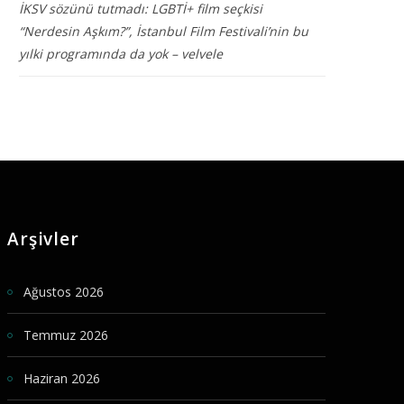
İKSV sözünü tutmadı: LGBTİ+ film seçkisi
“Nerdesin Aşkım?”, İstanbul Film Festivali’nin bu
yılki programında da yok – velvele
Arşivler
Ağustos 2026
Temmuz 2026
Haziran 2026