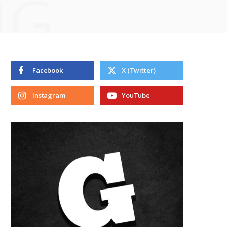
NG
Facebook
X (Twitter)
Instagram
YouTube