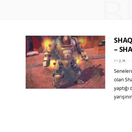
B
SHAQ 
– SH
BY
J. H.
Seneler
olan Sha
yaptığı
yarışın