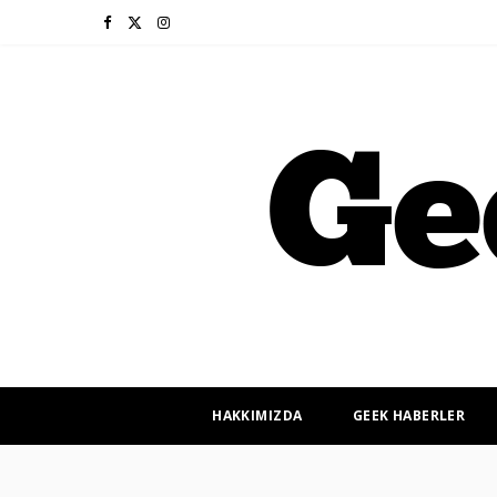
F
X
I
a
(
n
c
T
s
e
w
t
b
i
a
o
t
g
o
t
r
k
e
a
r
m
HAKKIMIZDA
GEEK HABERLER
)