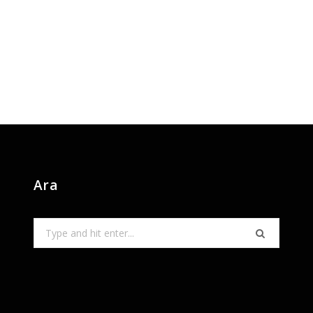
Ara
Search
for: