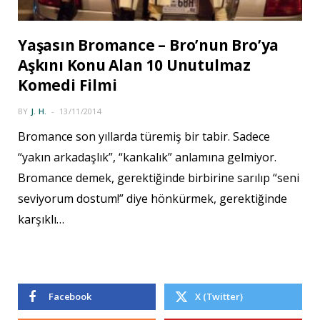
Yaşasın Bromance – Bro’nun Bro’ya
Aşkını Konu Alan 10 Unutulmaz
Komedi Filmi
BY
J. H.
13/11/2014
Bromance son yıllarda türemiş bir tabir. Sadece
“yakın arkadaşlık”, “kankalık” anlamına gelmiyor.
Bromance demek, gerektiğinde birbirine sarılıp “seni
seviyorum dostum!” diye hönkürmek, gerektiğinde
karşıklı…
Facebook
X (Twitter)