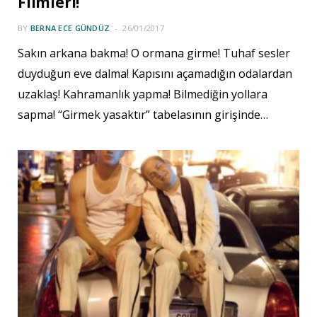
Filmleri!
BY
BERNA ECE GÜNDÜZ
26/01/2017
Sakın arkana bakma! O ormana girme! Tuhaf sesler
duyduğun eve dalma! Kapısını açamadığın odalardan
uzaklaş! Kahramanlık yapma! Bilmediğin yollara
sapma! “Girmek yasaktır” tabelasının girişinde…