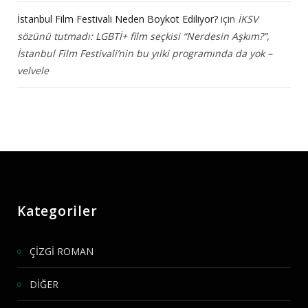
İstanbul Film Festivali Neden Boykot Ediliyor?
için
İKSV
sözünü tutmadı: LGBTİ+ film seçkisi “Nerdesin Aşkım?”,
İstanbul Film Festivali’nin bu yılki programında da yok –
velvele
Kategoriler
ÇİZGİ ROMAN
DİĞER