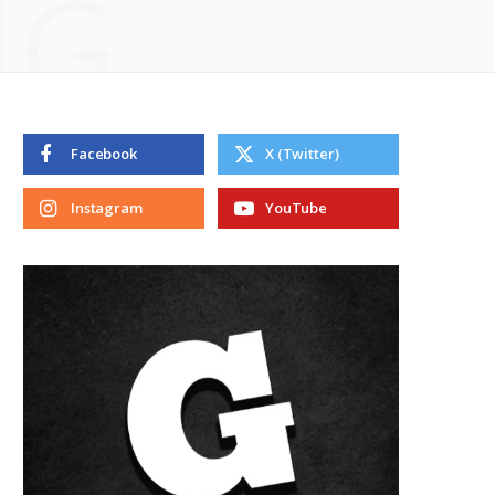
NG
Facebook
X (Twitter)
Instagram
YouTube