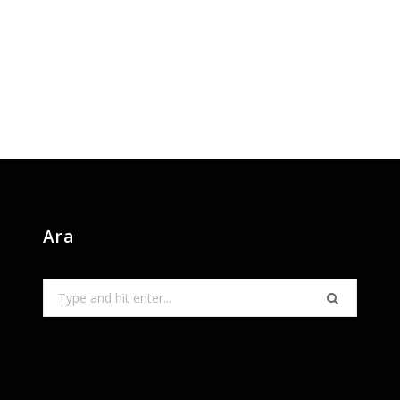
Ara
Search
for: