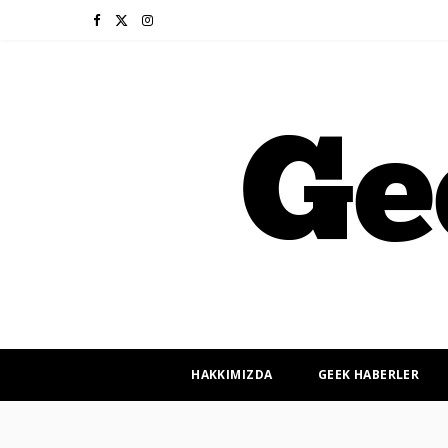
F
X
I
a
(
n
c
T
s
e
w
t
b
i
a
o
t
g
o
t
r
k
e
a
r
m
HAKKIMIZDA
GEEK HABERLER
)