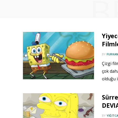
B
Yiyec
Film
BY
FURKAN
Çizgi fi
çok dah
olduğu i
Sürre
DEVIA
BY
YIĞITC