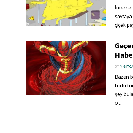
İnternet
sayfaya 
çiçek pa
Geçen
Haber
BY
YIĞITC
Bazen b
türlü tü
şey bula
o…