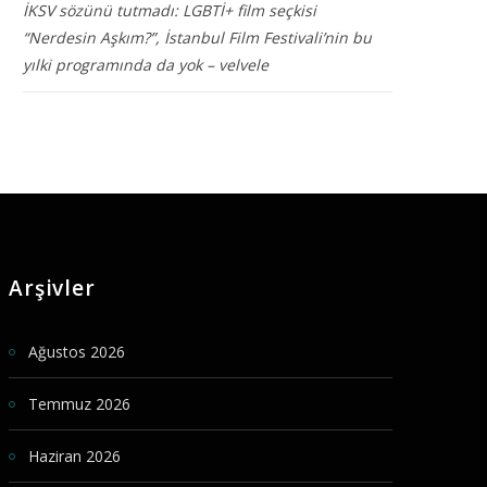
İKSV sözünü tutmadı: LGBTİ+ film seçkisi
“Nerdesin Aşkım?”, İstanbul Film Festivali’nin bu
yılki programında da yok – velvele
Arşivler
Ağustos 2026
Temmuz 2026
Haziran 2026