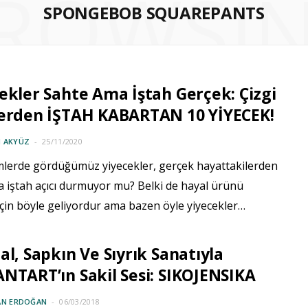
ROWSI
SPONGEBOB SQUAREPANTS
ekler Sahte Ama İştah Gerçek: Çizgi
lerden İŞTAH KABARTAN 10 YİYECEK!
 AKYÜZ
25/11/2020
lmlerde gördüğümüz yiyecekler, gerçek hayattakilerden
a iştah açıcı durmuyor mu? Belki de hayal ürünü
çin böyle geliyordur ama bazen öyle yiyecekler…
al, Sapkın Ve Sıyrık Sanatıyla
NTART’ın Sakil Sesi: SIKOJENSIKA
AN ERDOĞAN
06/03/2018