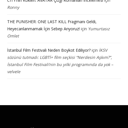
CITY’nin Kökleri: AVATAR Çizgi Romanları İncelemesi
için
Ronny
THE PUNISHER: ONE LAST KILL Fragmanı Geldi,
Heyecanlanmamak İçin Sebep Arıyoruz!
için
Yumurtasız
Omlet
İstanbul Film Festivali Neden Boykot Ediliyor?
için
İKSV
sözünü tutmadı: LGBTİ+ film seçkisi “Nerdesin Aşkım?”,
İstanbul Film Festivali’nin bu yılki programında da yok –
velvele