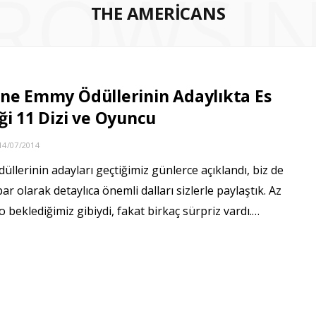
ROWSI
THE AMERICANS
ne Emmy Ödüllerinin Adaylıkta Es
ği 11 Dizi ve Oyuncu
14/07/2014
llerinin adayları geçtiğimiz günlerce açıklandı, biz de
r olarak detaylıca önemli dalları sizlerle paylaştık. Az
o beklediğimiz gibiydi, fakat birkaç sürpriz vardı.…