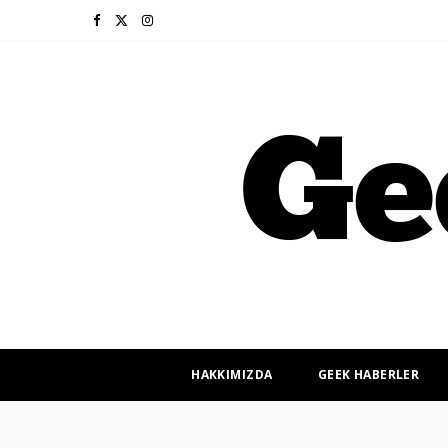
F
X
I
a
(
n
c
T
s
e
w
t
b
i
a
o
t
g
o
t
r
k
e
a
r
m
HAKKIMIZDA
GEEK HABERLER
)