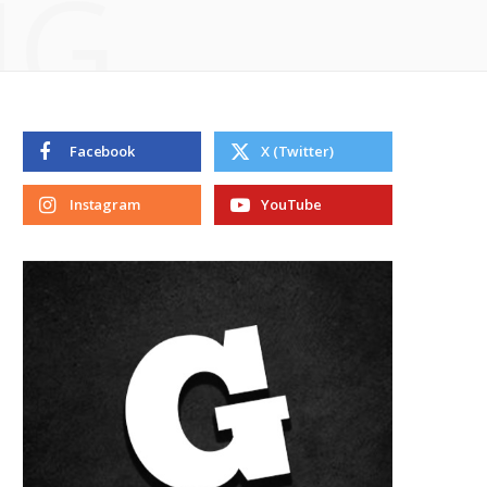
NG
Facebook
X (Twitter)
Instagram
YouTube