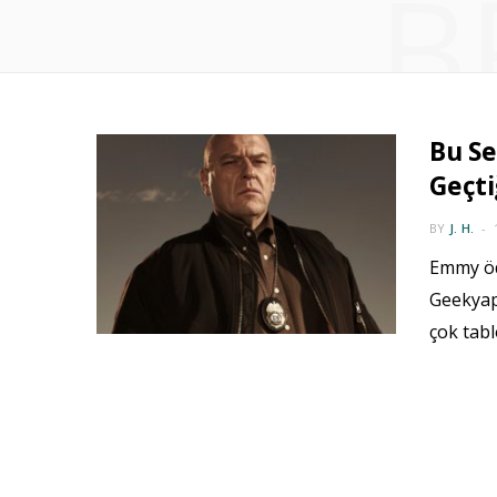
B
Bu Se
Geçti
BY
J. H.
Emmy ödü
Geekyapa
çok tabl