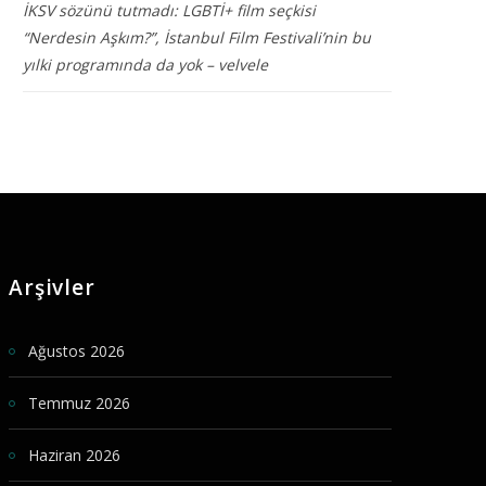
İKSV sözünü tutmadı: LGBTİ+ film seçkisi
“Nerdesin Aşkım?”, İstanbul Film Festivali’nin bu
yılki programında da yok – velvele
Arşivler
Ağustos 2026
Temmuz 2026
Haziran 2026