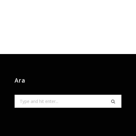
Ara
Search
for: