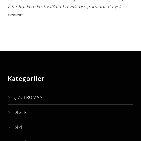
İstanbul Film Festivali’nin bu yılki programında da yok –
velvele
Kategoriler
ÇİZGİ ROMAN
DİĞER
DİZİ