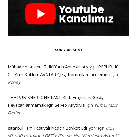
SON YORUMLAR
Mübadele Krizleri, ZUKO’nun Annesini Arayışı, REPUBLIC
CITY’nin Kökleri: AVATAR Çizgi Romanları İncelemesi
için
Ronny
THE PUNISHER: ONE LAST KILL Fragmanı Geldi,
Heyecanlanmamak İçin Sebep Arıyoruz!
için
Yumurtasız
Omlet
İstanbul Film Festivali Neden Boykot Ediliyor?
için
İKSV
sözünü tutmadı: LGBTİ+ film seçkisi “Nerdesin Aşkım?”,