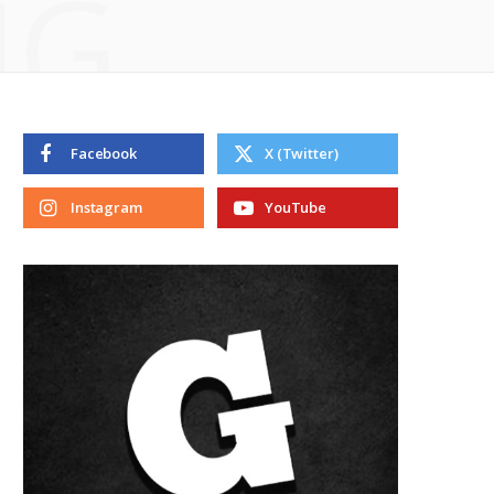
NG
Facebook
X (Twitter)
Instagram
YouTube