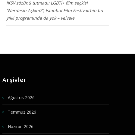
İKSV sözünü tutmadı: LGBTİ+ film seçkisi
“Nerdesin Aşkım?”, İstanbul Film Festivali’nin bu
yılki programında da yok – velvele
Arşivler
Ağustos 2026
Temmuz 2026
Haziran 2026