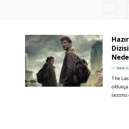
B
Hazır
Dizis
Nede
BY
EMIN 
The Last
oldukça
sezonu o