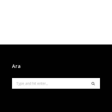
Ara
Search
for: