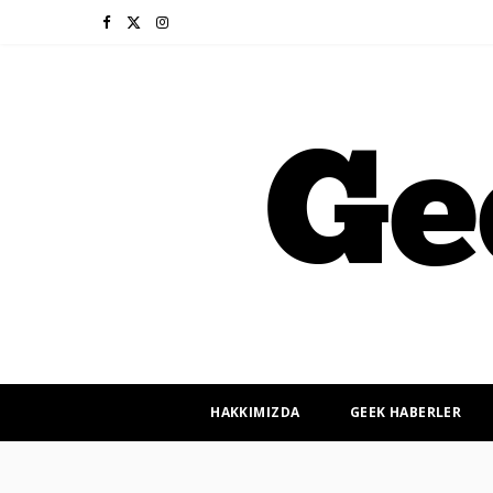
F
X
I
a
(
n
c
T
s
e
w
t
b
i
a
o
t
g
o
t
r
k
e
a
r
m
HAKKIMIZDA
GEEK HABERLER
)