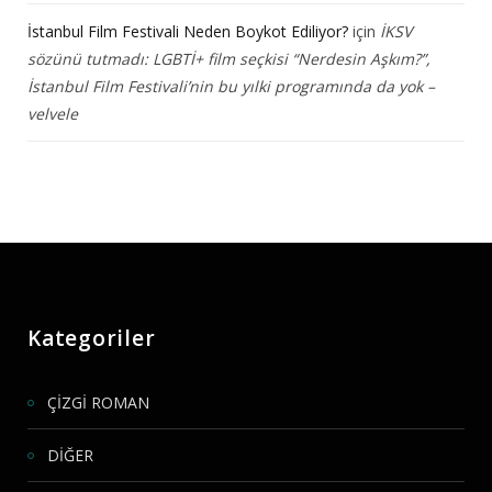
İstanbul Film Festivali Neden Boykot Ediliyor?
için
İKSV
sözünü tutmadı: LGBTİ+ film seçkisi “Nerdesin Aşkım?”,
İstanbul Film Festivali’nin bu yılki programında da yok –
velvele
Kategoriler
ÇİZGİ ROMAN
DİĞER