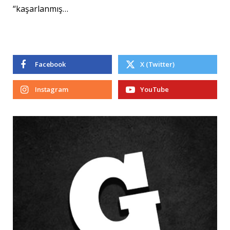
“kaşarlanmış…
Facebook
X (Twitter)
Instagram
YouTube