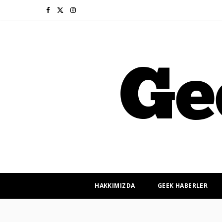
F
X
I
a
(
n
c
T
s
e
w
t
b
i
a
o
t
g
o
t
r
k
e
a
r
m
HAKKIMIZDA
GEEK HABERLER
)