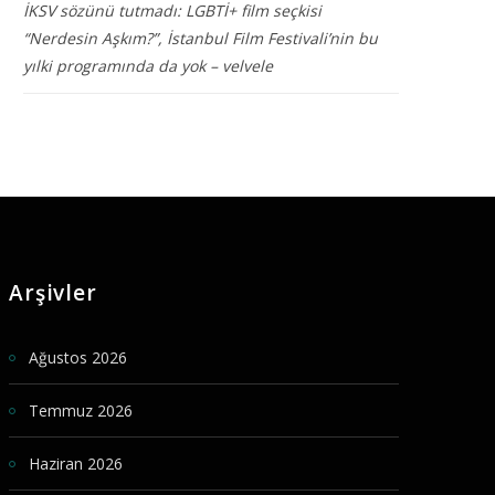
İKSV sözünü tutmadı: LGBTİ+ film seçkisi
“Nerdesin Aşkım?”, İstanbul Film Festivali’nin bu
yılki programında da yok – velvele
Arşivler
Ağustos 2026
Temmuz 2026
Haziran 2026