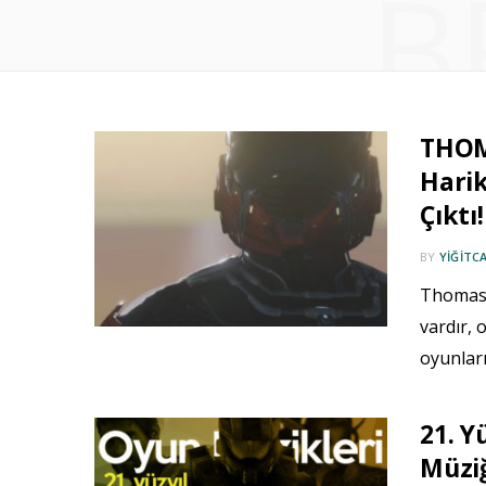
B
THOM
Harik
Çıktı!
BY
YIĞITC
Thomas 
vardır, 
oyunları
21. 
Müziğ