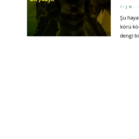
BY
J. H.
Şu haya
körü kö
dengi bi