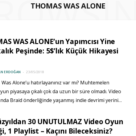
ROWSI
THOMAS WAS ALONE
AS WAS ALONE’un Yapımcısı Yine
alık Peşinde: 5$’lık Küçük Hikayesi
AN ERDOĞAN
23/05/2018
Was Alone’u hatırlayanınız var mı? Muhtemelen
oyun piyasaya çıkalı çok da uzun bir süre olmadı. Video
nda Braid önderliğinde yaşanmış indie devrimi yerini…
Yüzyıldan 30 UNUTULMAZ Video Oyun
i, 1 Playlist – Kaçını Bileceksiniz?