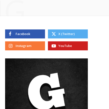
NG
Facebook
X (Twitter)
Instagram
YouTube