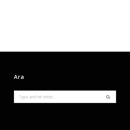
Ara
Search
for: