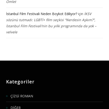
Omlet
İstanbul Film Festivali Neden Boykot Ediliyor?
için
İKSV
sözünü tutmadı: LGBTİ+ film seçkisi “Nerdesin Aşkım?”,
İstanbul Film Festivali’nin bu yılki programında da yok –
velvele
Kategoriler
ÇİZGİ ROMAN
DİĞER