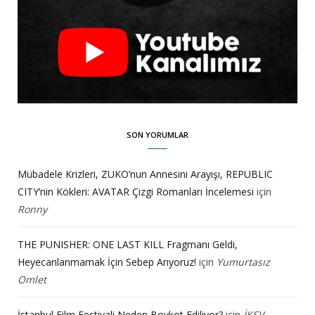
SON YORUMLAR
Mübadele Krizleri, ZUKO’nun Annesini Arayışı, REPUBLIC
CITY’nin Kökleri: AVATAR Çizgi Romanları İncelemesi
için
Ronny
THE PUNISHER: ONE LAST KILL Fragmanı Geldi,
Heyecanlanmamak İçin Sebep Arıyoruz!
için
Yumurtasız
Omlet
İstanbul Film Festivali Neden Boykot Ediliyor?
için
İKSV