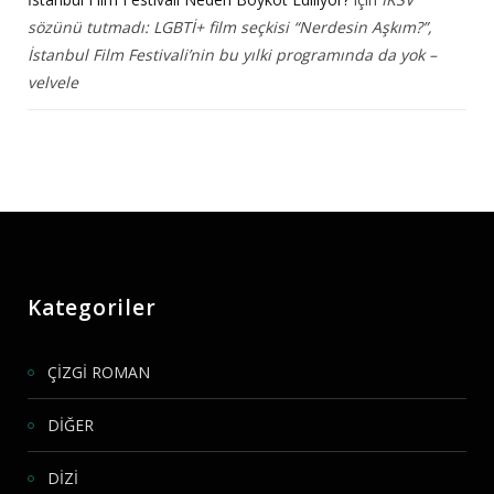
sözünü tutmadı: LGBTİ+ film seçkisi “Nerdesin Aşkım?”,
İstanbul Film Festivali’nin bu yılki programında da yok –
velvele
Kategoriler
ÇİZGİ ROMAN
DİĞER
DİZİ