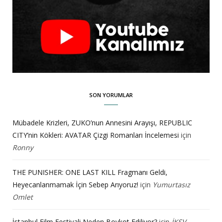
SON YORUMLAR
Mübadele Krizleri, ZUKO’nun Annesini Arayışı, REPUBLIC
CITY’nin Kökleri: AVATAR Çizgi Romanları İncelemesi
için
Ronny
THE PUNISHER: ONE LAST KILL Fragmanı Geldi,
Heyecanlanmamak İçin Sebep Arıyoruz!
için
Yumurtasız
Omlet
İstanbul Film Festivali Neden Boykot Ediliyor?
için
İKSV