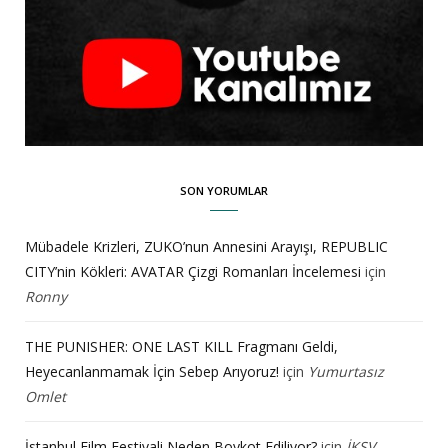
SON YORUMLAR
Mübadele Krizleri, ZUKO’nun Annesini Arayışı, REPUBLIC
CITY’nin Kökleri: AVATAR Çizgi Romanları İncelemesi
için
Ronny
THE PUNISHER: ONE LAST KILL Fragmanı Geldi,
Heyecanlanmamak İçin Sebep Arıyoruz!
için
Yumurtasız
Omlet
İstanbul Film Festivali Neden Boykot Ediliyor?
için
İKSV