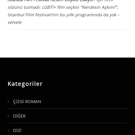
sözünü tutmadı: LGBTİ+ film seçkisi “Nerdesin Aşkım?”,
İstanbul Film Festivali’nin bu yılki programında da yok –
velvele
Kategoriler
ÇİZGİ ROMAN
DİĞER
DİZİ