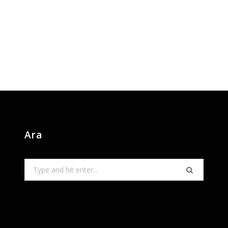
Ara
Search
for: