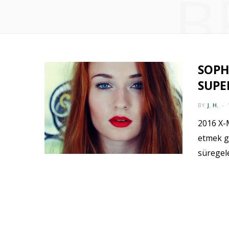
B
SOPH
SUPER
BY
J. H.
2016 X-M
etmek ge
süregel