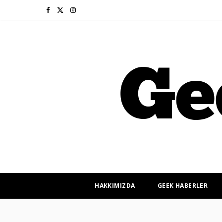
F
X
I
a
(
n
c
T
s
e
w
t
b
i
a
o
t
g
o
t
r
k
e
a
r
m
HAKKIMIZDA
GEEK HABERLER
)