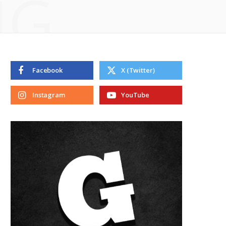
NG
Facebook
X (Twitter)
Instagram
YouTube