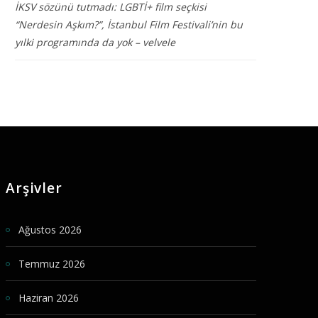
İKSV sözünü tutmadı: LGBTİ+ film seçkisi
“Nerdesin Aşkım?”, İstanbul Film Festivali’nin bu
yılki programında da yok – velvele
Arşivler
Ağustos 2026
Temmuz 2026
Haziran 2026