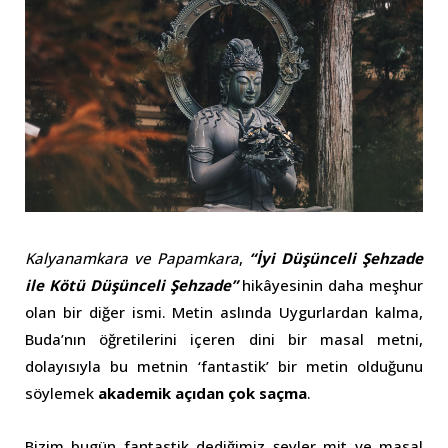
Kalyanamkara ve Papamkara
,
“İyi Düşünceli Şehzade
ile Kötü Düşünceli Şehzade”
hikâyesinin daha meşhur
olan bir diğer ismi. Metin aslında Uygurlardan kalma,
Buda’nın öğretilerini içeren dini bir masal metni,
dolayısıyla bu metnin ‘fantastik’ bir metin olduğunu
söylemek
akademik açıdan çok saçma
.
Bizim bugün fantastik dediğimiz şeyler mit ve masal