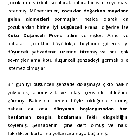
çocukların istikbali sorularak onlara bir isim koyulması
istenmiş. Müneccimler,
çocuklar doğarken meydana
gelen alametleri sormuşlar
; netice olarak da
çocuklardan birine
İyi Düşünceli Prens
, diğerine ise
Kötü Düşünceli Prens
adını vermişler. Anne ve
babaları, çocuklar büyüdükçe huylarını görerek iyi
düşünceli şehzadenin üzerine titremiş ve onu çok
sevmişler ama kötü düşünceli şehzadeyi görmek bile
istemez olmuşlar.
Bir gün iyi düşünceli şehzade dolaşmaya çıkıp halkın
yoksulluk, acımasızlık ve telaş içerisinde olduğunu
görmüş. Babasına neden böyle olduğunu sormuş,
babası da ona
dünyanın başlangıcından beri
bazılarının zengin, bazılarının fakir olageldiğini
söylemiş. Şehzadenin içine dert olmuş ve halkı
fakirlikten kurtarma yolları aramaya başlamış.