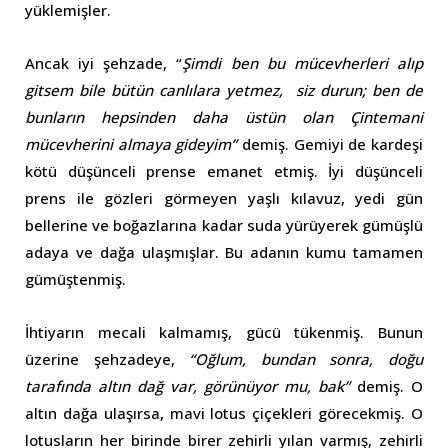
yüklemişler.
Ancak iyi şehzade, “
Şimdi ben bu mücevherleri alıp
gitsem bile bütün canlılara yetmez, siz durun; ben de
bunların hepsinden daha üstün olan Çintemani
mücevherini almaya gideyim”
demiş. Gemiyi de kardeşi
kötü düşünceli prense emanet etmiş. İyi düşünceli
prens ile gözleri görmeyen yaşlı kılavuz, yedi gün
bellerine ve boğazlarına kadar suda yürüyerek gümüşlü
adaya ve dağa ulaşmışlar. Bu adanın kumu tamamen
gümüştenmiş.
İhtiyarın mecali kalmamış, gücü tükenmiş. Bunun
üzerine şehzadeye,
“Oğlum, bundan sonra, doğu
tarafında altın dağ var, görünüyor mu, bak”
demiş. O
altın dağa ulaşırsa, mavi lotus çiçekleri görecekmiş. O
lotusların her birinde birer zehirli yılan varmış, zehirli