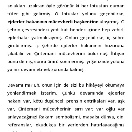
solukları uzaktan öyle görünür ki her lotustan duman
tüter gibi gelirmiş. O lotuslar yolunu geçebilirse,
ejderler hakanının mücevherli başkentine
ulaşırmış. O
şehrin çevresindeki yedi kat hendek içinde hep zehirli
ejderhalar yatmaktaymış. Onları geçebilirse, iç şehre
girebilirmiş. İç şehirde ejderler hakanının huzuruna
çıkabilir ve Çintemani mücevherini bulurmuş. İhtiyar
bunu demiş, sonra ömrü sona ermiş. İyi Şehzade yoluna
yalnız devam etmek zorunda kalmış.
Devamı mı? Eh, onun için de sizi bu hikâyeyi okumaya
yönlendirmek isterim. Çünkü devamında ejderler
hakanı var, kötü düşünceli prensin entrikaları var, aşk
var, Çintemani mücevherinin sırrı var; var oğlu var
anlayacağınız! Rakam sembolizmi, masalsı dünya, dini
referanslar, okudukça bir yerlerden hatırlayacağınız