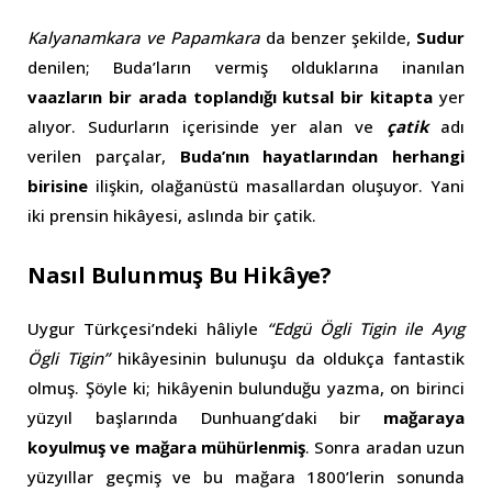
Kalyanamkara ve Papamkara
da benzer şekilde,
Sudur
denilen; Buda’ların vermiş olduklarına inanılan
vaazların bir arada toplandığı kutsal bir kitapta
yer
alıyor. Sudurların içerisinde yer alan ve
çatik
adı
verilen parçalar,
Buda’nın hayatlarından herhangi
birisine
ilişkin, olağanüstü masallardan oluşuyor. Yani
iki prensin hikâyesi, aslında bir çatik.
Nasıl Bulunmuş Bu Hikâye?
Uygur Türkçesi’ndeki hâliyle
“Edgü Ögli Tigin ile Ayıg
Ögli Tigin”
hikâyesinin bulunuşu da oldukça fantastik
olmuş. Şöyle ki; hikâyenin bulunduğu yazma, on birinci
yüzyıl başlarında Dunhuang’daki bir
mağaraya
koyulmuş ve mağara mühürlenmiş
. Sonra aradan uzun
yüzyıllar geçmiş ve bu mağara 1800’lerin sonunda