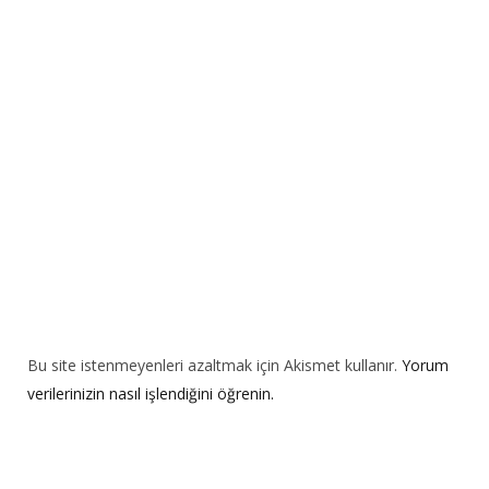
a
t
i
v
e
:
Bu site istenmeyenleri azaltmak için Akismet kullanır.
Yorum
verilerinizin nasıl işlendiğini öğrenin.