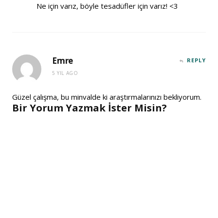
Ne için varız, böyle tesadüfler için varız! <3
Emre
REPLY
5 YIL AGO
Güzel çalışma, bu minvalde ki araştırmalarınızı bekliyorum.
Bir Yorum Yazmak İster Misin?
A
l
t
e
r
n