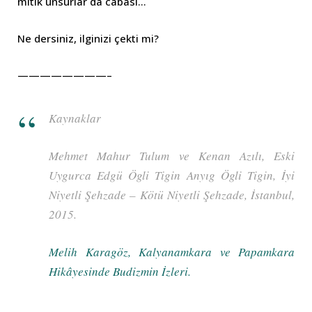
mitik unsurlar da cabası…
Ne dersiniz, ilginizi çekti mi?
————————–
Kaynaklar
Mehmet Mahur Tulum ve Kenan Azılı, Eski
Uygurca Edgü Ögli Tigin Anyıg Ögli Tigin, İyi
Niyetli Şehzade – Kötü Niyetli Şehzade, İstanbul,
2015.
Melih Karagöz, Kalyanamkara ve Papamkara
Hikâyesinde Budizmin İzleri.