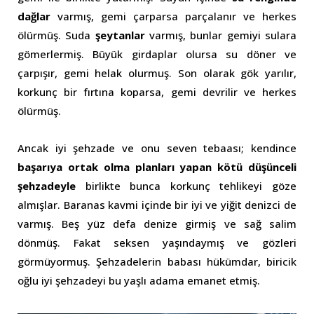
dağlar
varmış, gemi çarparsa parçalanır ve herkes
ölürmüş. Suda
şeytanlar
varmış, bunlar gemiyi sulara
gömerlermiş. Büyük girdaplar olursa su döner ve
çarpışır, gemi helak olurmuş. Son olarak gök yarılır,
korkunç bir fırtına koparsa, gemi devrilir ve herkes
ölürmüş.
Ancak iyi şehzade ve onu seven tebaası; kendince
başarıya ortak olma planları yapan kötü düşünceli
şehzadeyle
birlikte bunca korkunç tehlikeyi göze
almışlar. Baranas kavmi içinde bir iyi ve yiğit denizci de
varmış. Beş yüz defa denize girmiş ve sağ salim
dönmüş. Fakat seksen yaşındaymış ve gözleri
görmüyormuş. Şehzadelerin babası hükümdar, biricik
oğlu iyi şehzadeyi bu yaşlı adama emanet etmiş.