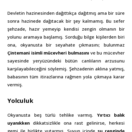
Devletin hazinesinden dağıttıkça dağıtmış ama bir süre
sonra hazinede dağıtacak bir şey kalmamış. Bu sefer
şehzade, hazır yemeyip kendisi zengin olmanın bir
yolunu aramaya başlamış. Sorduğu bilge kişilerden biri
ona, okyanusta bir seyahate çıkmasını; bulunmaz
Çintemani isimli mücevheri bulmasını
ve bu mücevher
sayesinde yeryüzündeki bütün canlıların arzusunu
karşılayabileceğini söylemiş. Şehzadenin aklına yatmış,
babasının tüm itirazlarına rağmen yola çıkmaya karar
vermiş.
Yolculuk
Okyanusta beş türlü tehlike varmış.
Yırtıcı balık
uyanıkken
dikkatsizlikle ona rast gelinirse, herkesi
gemi ile birlikte yutarmış. Suyun içinde
su renginde