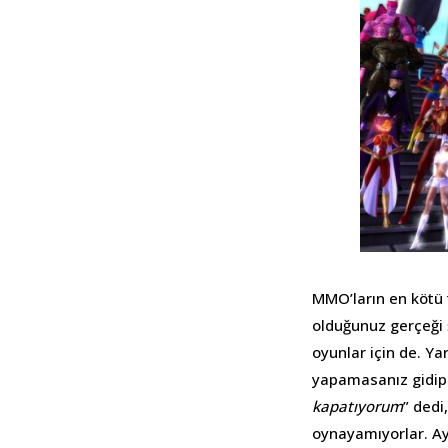
MMO’ların en kötü t
olduğunuz gerçeği ş
oyunlar için de. Yar
yapamasanız gidip 
kapatıyorum
” ded
oynayamıyorlar. Ay