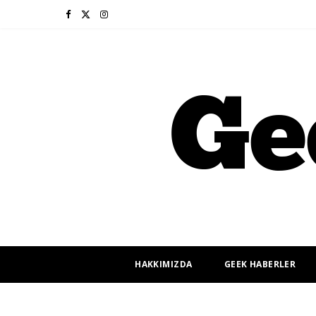
F
X
I
a
(
n
c
T
s
e
w
t
b
i
a
o
t
g
o
t
r
k
e
a
r
m
HAKKIMIZDA
GEEK HABERLER
)