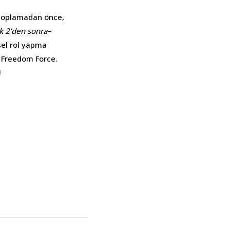
i toplamadan önce,
k 2’den sonra
–
sel rol yapma
i Freedom Force.
!