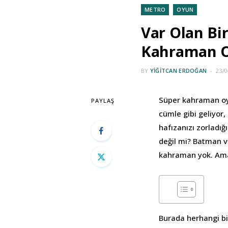
METRO
OYUN
Var Olan B
Kahraman 
BY
YIĞITCAN ERDOĞAN
23/0
Süper kahraman oyun
PAYLAŞ
cümle gibi geliyor
hafızanızı zorladığ
değil mi? Batman v
kahraman yok. Ama 
Burada herhangi bi