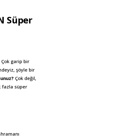
N Süper
 Çok garip bir
deyiz, şöyle bir
rsunuz?
Çok değil,
k fazla süper
kahramanı