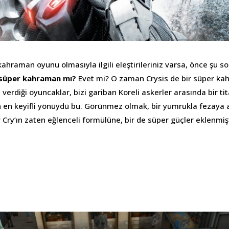
 kahraman oyunu olmasıyla ilgili eleştirileriniz varsa, önce şu 
 süper kahraman mı?
Evet mi? O zaman Crysis de bir süper k
 verdiği oyuncaklar, bizi gariban Koreli askerler arasında bir ti
n en keyifli yönüydü bu. Görünmez olmak, bir yumrukla fezaya 
ry’ın zaten eğlenceli formülüne, bir de süper güçler eklenmişti