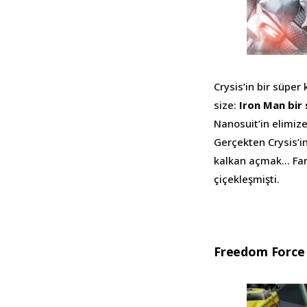
Crysis’in bir süper
size:
Iron Man bir
Nanosuit’in elimize
Gerçekten Crysis’i
kalkan açmak… Far C
çiçekleşmişti.
Freedom Force