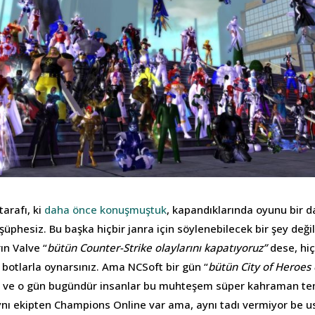
arafı, ki
daha önce konuşmuştuk
, kapandıklarında oyunu bir 
üphesiz. Bu başka hiçbir janra için söylenebilecek bir şey değil
ın Valve “
bütün Counter-Strike olaylarını kapatıyoruz”
dese, hiç
botlarla oynarsınız. Ama NCSoft bir gün “
bütün City of Heroes 
i, ve o gün bugündür insanlar bu muhteşem süper kahraman t
nı ekipten Champions Online var ama, aynı tadı vermiyor be u