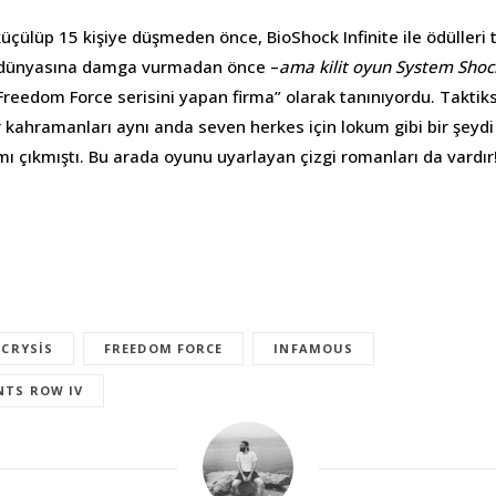
küçülüp 15 kişiye düşmeden önce, BioShock Infinite ile ödüller
S dünyasına damga vurmadan önce –
ama kilit oyun System Shoc
reedom Force serisini yapan firma” olarak tanınıyordu. Taktik
r kahramanları aynı anda seven herkes için lokum gibi bir şeyd
ı çıkmıştı. Bu arada oyunu uyarlayan çizgi romanları da vardır
CRYSIS
FREEDOM FORCE
INFAMOUS
NTS ROW IV