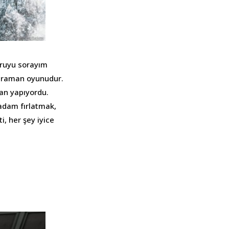
soruyu sorayım
ahraman oyunudur.
tan yapıyordu.
adam fırlatmak,
, her şey iyice