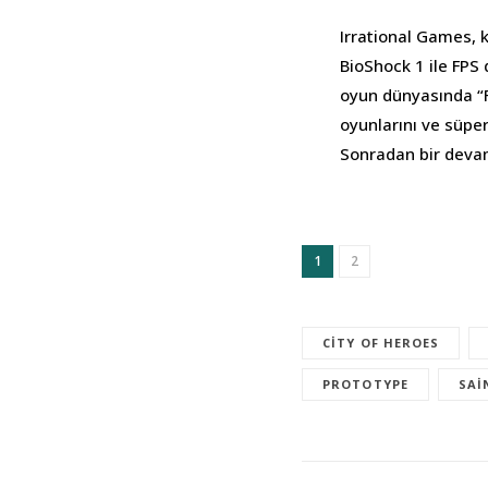
Irrational Games, 
BioShock 1 ile FP
oyun dünyasında “F
oyunlarını ve süpe
Sonradan bir devam
1
2
CITY OF HEROES
PROTOTYPE
SAI