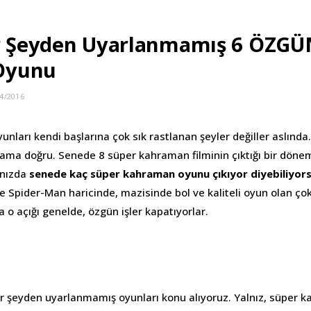
ir Şeyden Uyarlanmamış 6 ÖZGÜ
Oyunu
4/2016
ları kendi başlarına çok sık rastlanan şeyler değiller aslında.
, ama doğru. Senede 8 süper kahraman filminin çıktığı bir dönem
ınızda
senede kaç süper kahraman oyunu çıkıyor diyebiliyo
e Spider-Man haricinde, mazisinde bol ve kaliteli oyun olan ço
o açığı genelde, özgün işler kapatıyorlar.
r şeyden uyarlanmamış oyunları konu alıyoruz. Yalnız, süper 