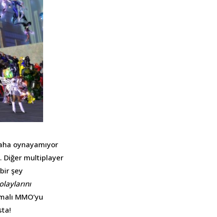
daha oynayamıyor
. Diğer multiplayer
bir şey
olaylarını
emalı MMO’yu
sta!