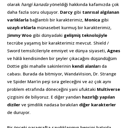
olarak
hangi kanada
yöneldiği hakkında kafamızda çok
daha fazla soru oluşuyor.
Darcy
gibi
tanrısal algılanan
varlıklarla
bağlantılı bir karakterimiz,
Monica
gibi
uzaylı ırklarla
münasebet kurmuş bir karakterimiz,
Jimmy Woo
gibi dünyadaki
gelişmiş teknolojiyle
tecrübe yaşamış bir karakterimiz mevcut. Shield /
Sword temsilcileriyle emniyet ve dünya siyaseti,
Agnes
ve hâlâ kendisinden bir şeyler çıkacağını düşündüğüm
Dottie gibi mahalle sakinlerinin
kendi alanları
da
cabası. Burada da bitmiyor, WandaVision, Dr. Strange
ve Spider Man’in peşi sıra geleceğini ve az çok aynı
problem etrafında döneceğini yani ufuktaki
Multiverse
çizgisini de biliyoruz. E diğer yandan
hazırlığı yapılan
diziler
ve şimdilik nadasa bırakılan
diğer karakterler
de duruyor.
Bir önceki paragrafta saydıklarımın hepsini hatırda