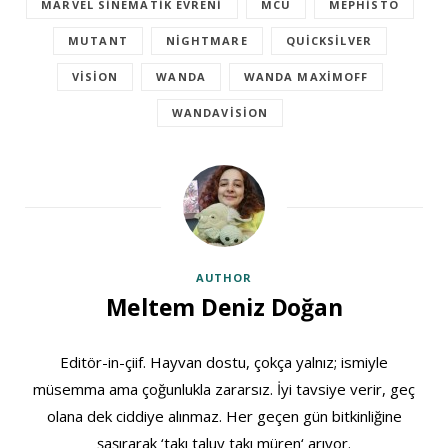
MARVEL SINEMATIK EVRENI
MCU
MEPHISTO
MUTANT
NIGHTMARE
QUICKSILVER
VISION
WANDA
WANDA MAXIMOFF
WANDAVISION
AUTHOR
Meltem Deniz Doğan
Editör-in-çiif. Hayvan dostu, çokça yalnız; ismiyle
müsemma ama çoğunlukla zararsız. İyi tavsiye verir, geç
olana dek ciddiye alınmaz. Her geçen gün bitkinliğine
şaşırarak ‘takı taluy takı müren‘ arıyor.