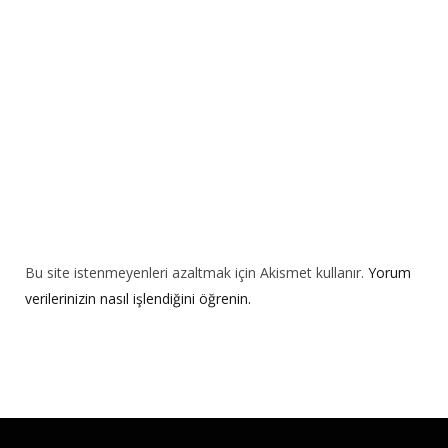
i
v
e
:
Bu site istenmeyenleri azaltmak için Akismet kullanır.
Yorum
verilerinizin nasıl işlendiğini öğrenin.