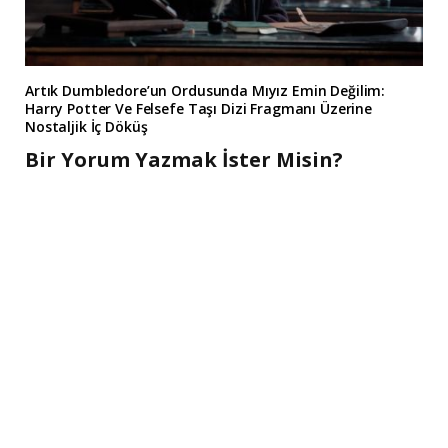
Artık Dumbledore’un Ordusunda Mıyız Emin Değilim:
Harry Potter Ve Felsefe Taşı Dizi Fragmanı Üzerine
Nostaljik İç Döküş
Bir Yorum Yazmak İster Misin?
A
l
t
e
r
n
a
t