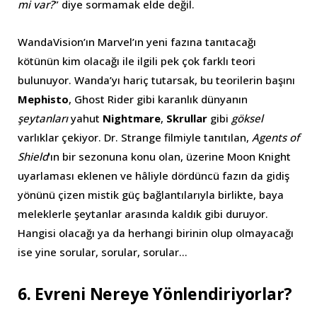
mi var?
” diye sormamak elde değil.
WandaVision’ın Marvel’ın yeni fazına tanıtacağı
kötünün kim olacağı ile ilgili pek çok farklı teori
bulunuyor. Wanda’yı hariç tutarsak, bu teorilerin başını
Mephisto
, Ghost Rider gibi karanlık dünyanın
şeytanları
yahut
Nightmare
,
Skrullar
gibi
göksel
varlıklar çekiyor. Dr. Strange filmiyle tanıtılan,
Agents of
Shield
‘ın bir sezonuna konu olan, üzerine Moon Knight
uyarlaması eklenen ve hâliyle dördüncü fazın da gidiş
yönünü çizen mistik güç bağlantılarıyla birlikte, baya
meleklerle şeytanlar arasında kaldık gibi duruyor.
Hangisi olacağı ya da herhangi birinin olup olmayacağı
ise yine sorular, sorular, sorular…
6. Evreni Nereye Yönlendiriyorlar?