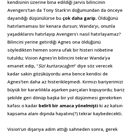
kendisinin üzerine bina edildiği Jarvis bilincinin
Avengers’tan da Tony Stark’ın doğumundan da önceye
dayandığı düşünülürse bu
çok daha garip.
Öldüğünü
hatırlamaması bir kenara dursun; Wanda’yı, onunla
yaşadıklarını hatırlayıp Avengers’ı nasıl hatırlayamaz?
Bilincini yerine getirdiği Agnes ona öldüğünü
söyledikten hemen sonra ufak bir histeri nöbetine
tutuldu; Vision Agnes’in bilincini tekrar Wanda’ya
emanet edip, “
Sizi kurtaracağım
” diye söz verecek
kadar sakin gözüküyordu ama bence kendisi de
Agnes’ten daha az histerikleşmedi. Kırmızı bariyerimizi
büyük bir kararlılıkla aşarken parçaları kopuyordu; bariz
şekilde geri dönüp başka bir yol düşünmesi gerekirken
kafası o kadar
belirli bir amaca yönelmişti
ki az kalsın
kapsama alanı dışında hayatını(?) tekrar kaybedecekti.
Vision’un dışarıya adım attığı sahneden sonra, gerek