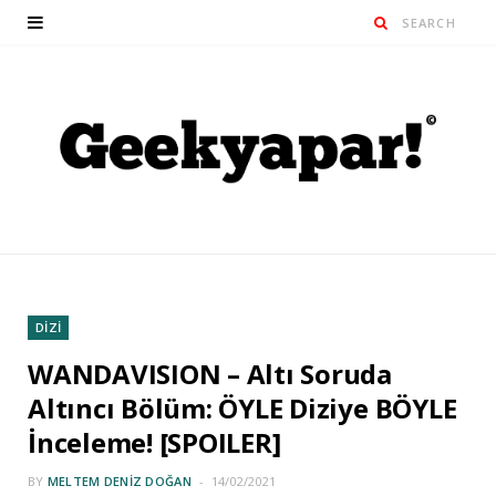
DİZİ
WANDAVISION – Altı Soruda
Altıncı Bölüm: ÖYLE Diziye BÖYLE
İnceleme! [SPOILER]
BY
MELTEM DENIZ DOĞAN
14/02/2021