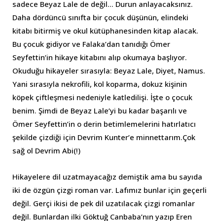
sadece Beyaz Lale de değil… Durun anlayacaksınız.
Daha dördüncü sınıfta bir çocuk düşünün, elindeki
kitabı bitirmiş ve okul kütüphanesinden kitap alacak.
Bu çocuk gidiyor ve Falaka’dan tanıdığı Ömer
Seyfettin’in hikaye kitabını alıp okumaya başlıyor.
Okuduğu hikayeler sırasıyla: Beyaz Lale, Diyet, Namus.
Yani sırasıyla nekrofili, kol koparma, dokuz kişinin
köpek çiftleşmesi nedeniyle katledilişi. İşte o çocuk
benim. Şimdi de Beyaz Lale’yi bu kadar başarılı ve
Ömer Seyfettin’in o derin betimlemelerini hatırlatıcı
şekilde çizdiği için Devrim Kunter’e minnettarım.Çok
sağ ol Devrim Abi(!)
Hikayelere dil uzatmayacağız demiştik ama bu sayıda
iki de özgün çizgi roman var. Lafımız bunlar için geçerli
değil. Gerçi ikisi de pek dil uzatılacak çizgi romanlar
değil. Bunlardan ilki Göktuğ Canbaba’nın yazıp Eren