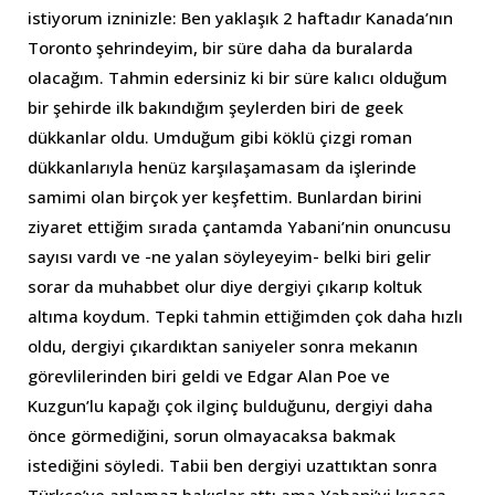
istiyorum izninizle: Ben yaklaşık 2 haftadır Kanada’nın
Toronto şehrindeyim, bir süre daha da buralarda
olacağım. Tahmin edersiniz ki bir süre kalıcı olduğum
bir şehirde ilk bakındığım şeylerden biri de geek
dükkanlar oldu. Umduğum gibi köklü çizgi roman
dükkanlarıyla henüz karşılaşamasam da işlerinde
samimi olan birçok yer keşfettim. Bunlardan birini
ziyaret ettiğim sırada çantamda Yabani’nin onuncusu
sayısı vardı ve -ne yalan söyleyeyim- belki biri gelir
sorar da muhabbet olur diye dergiyi çıkarıp koltuk
altıma koydum. Tepki tahmin ettiğimden çok daha hızlı
oldu, dergiyi çıkardıktan saniyeler sonra mekanın
görevlilerinden biri geldi ve Edgar Alan Poe ve
Kuzgun’lu kapağı çok ilginç bulduğunu, dergiyi daha
önce görmediğini, sorun olmayacaksa bakmak
istediğini söyledi. Tabii ben dergiyi uzattıktan sonra