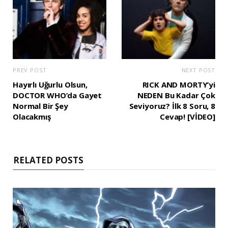
PREV POST
NEXT POST
Hayırlı Uğurlu Olsun,
RICK AND MORTY’yi
DOCTOR WHO’da Gayet
NEDEN Bu Kadar Çok
Normal Bir Şey
Seviyoruz? İlk 8 Soru, 8
Olacakmış
Cevap! [VİDEO]
RELATED POSTS