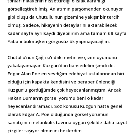
tonları hikayenin hissettirdiği o ıslak karanlığı
görselleştirebilmiş. Anlatımın parşömenden okunuyor
gibi oluşu da Chutullu’nun gizemine yakışır bir tercih
olmuş. Sadece, hikayenin detaylarını aktarabilecek
kadar sayfa ayrılsaydı diyebilirim ama tamam 68 sayfa
Yabani bulmuşken görgüsüzlük yapmayacağım.
Chutullu’nun Çağrısı’ndaki metin ve çizim uyumunu
yakalayamayan Kuzgun’dan bahsedelim şimdi de.
Edgar Alan Poe en sevdiğim edebiyat ustalarından biri
olduğu için kapakta kendisini ve beraber ünlendiği
Kuzgun’u gördüğümde çok heyecanlanmıştım. Ancak
Hakan Duman’ın görsel yorumu beni o kadar
heyecanlandıramadı. Söz konusu Kuzgun hatta genel
olarak Edgar A. Poe olduğunda görsel yorumun
sanatçının melankolik tavrına uygun şekilde daha soyut
çizgiler taşıyor olmasını beklerdim.