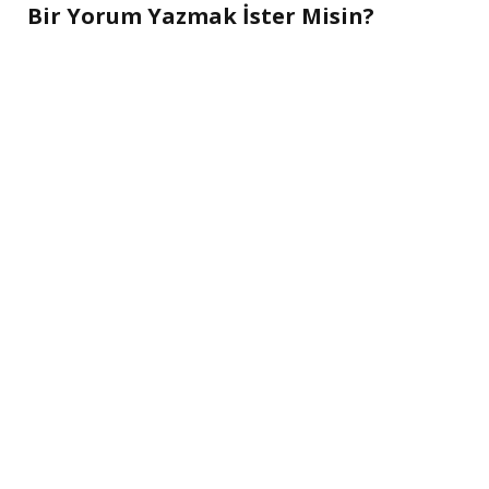
Bir Yorum Yazmak İster Misin?
A
l
t
e
r
n
a
t
i
v
e
: