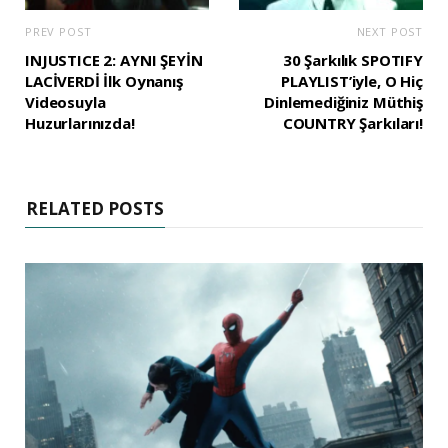
PREV POST
NEXT POST
INJUSTICE 2: AYNI ŞEYİN
30 Şarkılık SPOTIFY
LACİVERDİ İlk Oynanış
PLAYLIST’iyle, O Hiç
Videosuyla
Dinlemediğiniz Müthiş
Huzurlarınızda!
COUNTRY Şarkıları!
RELATED POSTS