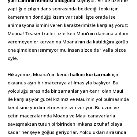
yarı tanrının kendisi olduğunu
söylüyor. Bir de üzerine
yaptığı o çılgın dans sonrasında beklediği tepki için
kameranın döndüğü kısım var tabii. İşte orada ise
animasyona ismini veren karakterimizle karşılaşıyoruz:
Moana! Teaser trailerı izlerken Maui’nin dansına anlam
veremeyenler kervanına Moana’nın da katıldığını görüp
ona şimdiden ısınmıyor mu insan sizce de? Valla bizce
öyle.
Hikayemiz, Moana’nın kendi
halkını kurtarmak
için
okyanus aşırı bir maceraya atılmasıyla başlıyor. Bu
yolculuğu sırasında bir zamanlar yarı-tanrı olan Maui
ile karşılaşıyor güzel kızımız ve Maui’nin yol bulmasında
kendisine yardım etmesine izin veriyor. Bu uzun ve
çetin maceralarında Moana ve Maui canavarlarla
savaşmaktan tutun birbirinden imkansız tuhaf olaya
kadar her şeye göğüs geriyorlar. Yolculukları sırasında