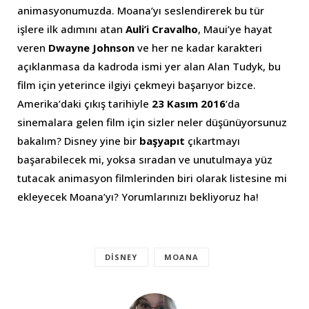
animasyonumuzda. Moana’yı seslendirerek bu tür
işlere ilk adımını atan
Auli’i Cravalho
, Maui’ye hayat
veren
Dwayne Johnson
ve her ne kadar karakteri
açıklanmasa da kadroda ismi yer alan Alan Tudyk, bu
film için yeterince ilgiyi çekmeyi başarıyor bizce.
Amerika’daki çıkış tarihiyle
23 Kasım 2016
‘da
sinemalara gelen film için sizler neler düşünüyorsunuz
bakalım? Disney yine bir
başyapıt
çıkartmayı
başarabilecek mi, yoksa sıradan ve unutulmaya yüz
tutacak animasyon filmlerinden biri olarak listesine mi
ekleyecek Moana’yı? Yorumlarınızı bekliyoruz ha!
DISNEY
MOANA