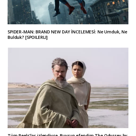
SPIDER-MAN: BRAND NEW DAY İNCELEMESİ: Ne Umduk, Ne
Bulduk? [SPOILERLI]
Tüm Reels’lar izlendiyse, Buyrun efendim The Odyssey by