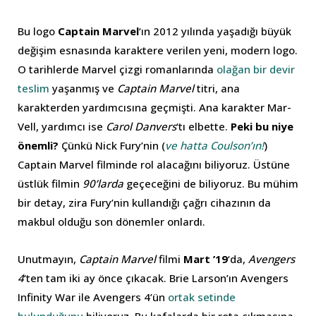
Bu logo
Captain Marvel
‘ın 2012 yılında yaşadığı büyük
değişim esnasında karaktere verilen yeni, modern logo.
O tarihlerde Marvel çizgi romanlarında
olağan bir devir
teslim
yaşanmış ve
Captain Marvel
titri, ana
karakterden yardımcısına geçmişti. Ana karakter Mar-
Vell, yardımcı ise
Carol Danvers
‘tı elbette.
Peki bu niye
önemli?
Çünkü Nick Fury’nin (
ve hatta Coulson’ın!
)
Captain Marvel filminde rol alacağını biliyoruz. Üstüne
üstlük filmin
90’larda
geçeceğini de biliyoruz. Bu mühim
bir detay, zira Fury’nin kullandığı çağrı cihazının da
makbul olduğu son dönemler onlardı.
Unutmayın,
Captain Marvel
filmi
Mart ’19
‘da,
Avengers
4
‘ten tam iki ay önce çıkacak. Brie Larson’ın Avengers
Infinity War ile Avengers 4’ün
ortak setinde
bulunduğunu
biliyoruz. Bu kafalarda bir rota çıkmasına