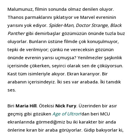
Malumunuz, filmin sonunda olmaz denilen oluyor.
Thanos parmaklarını şıklatıyor ve Marvel evreninin
yarısını yok ediyor.
Spider-Man, Doctor Strange, Black
Panther
gibi demirbaşlar gözümüzün önünde tuzla buz
oluyorlar. Bunların üstüne filmde çok konuşulmuyor,
tepki de verilmiyor; çünkü ne vereceksin gözünün
önünde evrenin yarısı uçmuşsa? Yenilmezler şaşkınlık
içerisinde çökerken, seyirci olarak sen de çöküyorsun.
Kast tüm isimleriyle akıyor. Ekran kararıyor. Bir
arabanın içerisindeyiz. İki ses var arabada. İki tanıdık
ses.
Biri
Maria Hill
. Ötekisi
Nick Fury
. Üzerinden bir asır
geçmiş gibi gözüken
Age of Ultron
‘dan beri MCU
ekranlarında görmediğimiz bu iki karakter bir anda
önlerine kıran bir araba görüyorlar. Gidip bakıyorlar ki,