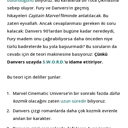
sebep oluyor. Fury ve Danvers’ın geçmiş
hikayeleri
Captain Marvel
filminde anlatılacak. Bu
zaten eyvallah. Ancak cevaplanması gereken iki soru
kalacak: Danvers 90’lardan bugüne kadar neredeydi,
Fury madem onu çağırabiliyorsa daha önceden niye
türlü badirelerde bu yola başvurmadı? Bu soruların da
cevabı için de teori makinesine basıyoruz:
Çünkü
Danvers uzayda
S.W.O.R.D.
‘u idame ettiriyor.
Bu teori için deliller şunlar:
Marvel Cinematic Universe’in bir sonraki fazda
daha
kozmik
olacağını zaten
uzun süredir
biliyoruz.
Danvers çizgi romanlarda daha çok kozmik evrenle
anılan bir karakter.