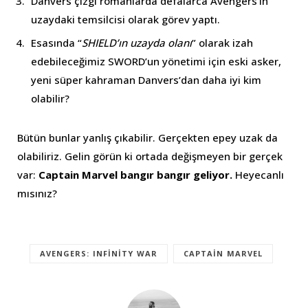
Danvers çizgi romanlarda defalarca Avengers’ın
uzaydaki temsilcisi olarak görev yaptı.
Esasında “
SHIELD’ın uzayda olanı
” olarak izah
edebileceğimiz SWORD’un yönetimi için eski asker,
yeni süper kahraman Danvers’dan daha iyi kim
olabilir?
Bütün bunlar yanlış çıkabilir. Gerçekten epey uzak da
olabiliriz. Gelin görün ki ortada değişmeyen bir gerçek
var:
Captain Marvel bangır bangır geliyor.
Heyecanlı
mısınız?
AVENGERS: INFINITY WAR
CAPTAIN MARVEL