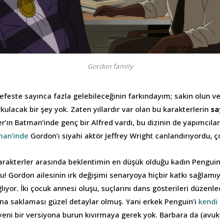
Gordon family
efeste sayınca fazla gelebileceğinin farkındayım; sakin olun ve
rkulacak bir şey yok. Zaten yıllardır var olan bu karakterlerin
sa
r’ın Batman’inde genç bir Alfred vardı, bu dizinin de yapımcıla
man’inde
Gordon’ı siyahi aktör Jeffrey Wright canlandırıyordu, ç
rakterler arasında beklentimin en düşük olduğu kadın Penguin
u! Gordon ailesinin ırk değişimi senaryoya hiçbir katkı sağlam
lıyor. İki çocuk annesi oluşu, suçlarını dans gösterileri düzenle
ına saklaması güzel detaylar olmuş. Yani erkek Penguin’i
kendi 
 yeni bir versiyona burun kıvırmaya gerek yok. Barbara da (avu