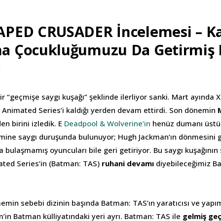
PED CRUSADER İncelemesi – Ka
 Çocukluğumuzu Da Getirmiş 
4
ir “geçmişe saygı kuşağı” şeklinde ilerliyor sanki. Mart ayında X
Animated Series’i kaldığı yerden devam ettirdi. Son dönemin
den birini izledik. E
Deadpool & Wolverine’in
henüz dumanı üstü
mine saygı duruşunda bulunuyor; Hugh Jackman’ın dönmesini ge
 bulaşmamış oyuncuları bile geri getiriyor. Bu saygı kuşağının 
ted Series’in (Batman: TAS)
ruhani devamı
diyebileceğimiz B
in sebebi dizinin başında Batman: TAS’ın yaratıcısı ve yapı
’in Batman külliyatındaki yeri ayrı. Batman: TAS ile
gelmiş geç