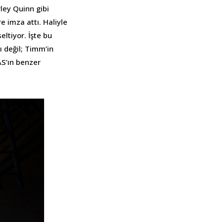
rley Quinn gibi
ere imza attı. Haliyle
eltiyor. İşte bu
 değil; Timm’in
AS’ın benzer