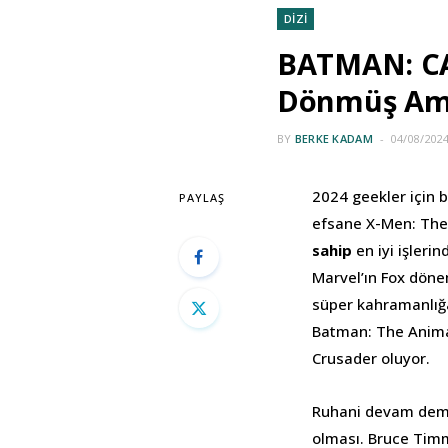
DİZİ
BATMAN: CA
Dönmüş Ama
BY
BERKE KADAM
04/08/202
2024 geekler için b
PAYLAŞ
efsane X-Men: The 
sahip
en iyi işlerin
Marvel’ın Fox döne
süper kahramanlığa
Batman: The Anima
Crusader oluyor.
Ruhani devam demem
olması. Bruce Timm