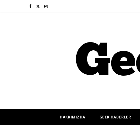
F
X
I
a
(
n
c
T
s
e
w
t
b
i
a
o
t
g
o
t
r
k
e
a
r
m
HAKKIMIZDA
GEEK HABERLER
)