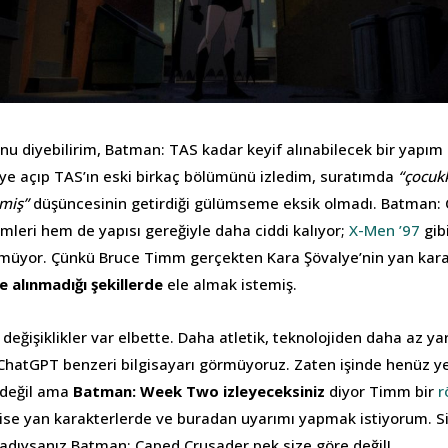
nu diyebilirim, Batman: TAS kadar keyif alınabilecek bir yapım
iye açıp TAS’ın eski birkaç bölümünü izledim, suratımda
“çocukk
rmiş”
düşüncesinin getirdiği gülümseme eksik olmadı. Batman:
imleri hem de yapısı gereğiyle daha ciddi kalıyor;
X-Men ’97
gibi
üyor. Çünkü Bruce Timm gerçekten Kara Şövalye’nin yan karak
le alınmadığı şekillerde
ele almak istemiş.
değişiklikler var elbette. Daha atletik, teknolojiden daha az y
ChatGPT benzeri bilgisayarı görmüyoruz. Zaten işinde henüz ye
 değil ama
Batman: Week Two izleyeceksiniz
diyor Timm bir
r
 ise yan karakterlerde ve buradan uyarımı yapmak istiyorum. Siy
ıysanız Batman: Caped Crusader pek size göre değil!