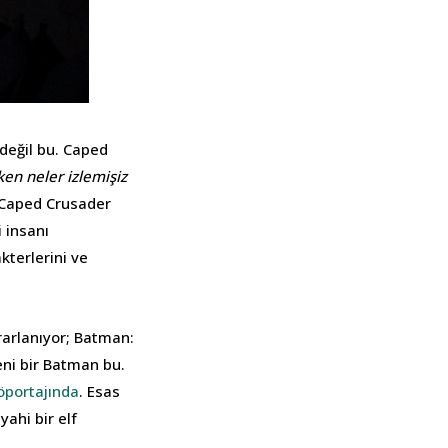
 değil bu. Caped
en neler izlemişiz
 Caped Crusader
 insanı
terlerini ve
ararlanıyor; Batman:
ni bir Batman bu.
öportajında
. Esas
ahi bir elf