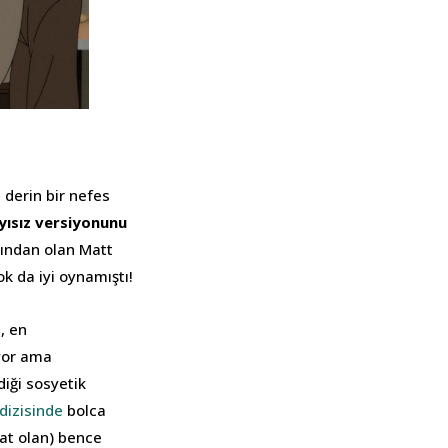
 derin bir nefes
yısız versiyonunu
rından olan Matt
ok da iyi oynamıştı!
, en
ıyor ama
diği sosyetik
dizisinde
bolca
kat olan) bence