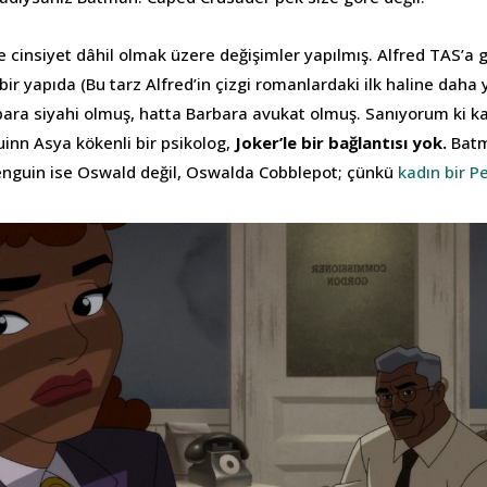
e cinsiyet dâhil olmak üzere değişimler yapılmış. Alfred TAS’a
bir yapıda (Bu tarz Alfred’in çizgi romanlardaki ilk haline daha
bara siyahi olmuş, hatta Barbara avukat olmuş. Sanıyorum ki ka
Quinn Asya kökenli bir psikolog,
Joker’le bir bağlantısı yok.
Batm
nguin ise Oswald değil, Oswalda Cobblepot; çünkü
kadın bir P