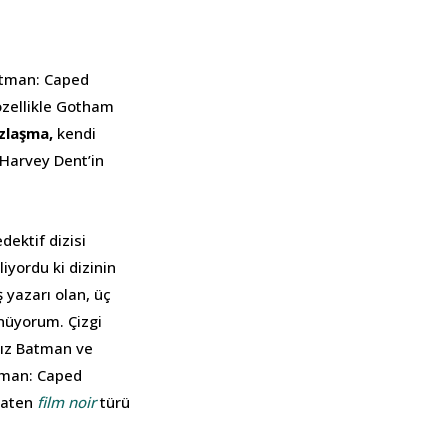
Batman: Caped
 özellikle Gotham
ozlaşma,
kendi
e Harvey Dent’in
dektif dizisi
iyordu ki dizinin
 yazarı olan, üç
nüyorum. Çizgi
sız Batman ve
man: Caped
 zaten
film noir
türü