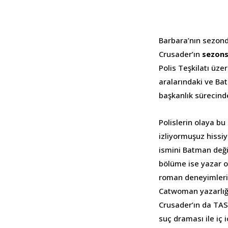
Barbara’nın sezond
Crusader’ın
sezons
Polis Teşkilatı üz
aralarındaki ve Bat
başkanlık sürecind
Polislerin olaya b
izliyormuşuz hissiy
ismini Batman deği
bölüme ise yazar o
roman deneyimleri 
Catwoman yazarlığı
Crusader’ın da TAS
suç draması ile iç i