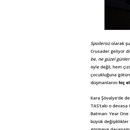
Spoilersız
olarak şu
Crusader geliyor d
be, ne güzel günle
öyle değil, hem çiz
çocukluğuna götürm
düşmanlarını
hiç e
Kara Şövalye’de de 
TAS’taki o devasa 
Batman: Year One
büyük değişiklikler
görmeye dayanamad