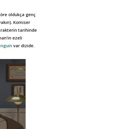
 göre oldukça genç
 yakın). Komiser
rakterin tarihinde
an’in ezeli
enguin
var dizide.