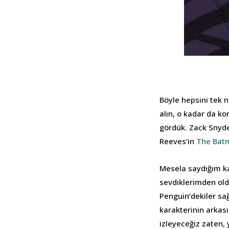
Böyle hepsini tek n
alın, o kadar da ko
gördük. Zack Snyde
Reeves’in
The Bat
Mesela saydığım ka
sevdiklerimden old
Penguin’dekiler sağ
karakterinin arkas
izleyeceğiz zaten,