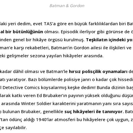
Batman & Gordon
aki yeri dedim, evet TAS’a göre en büyük farklılıklardan biri 
al bir bütünlüğünün
olması. Episodik ilerliyor gibi görünse de
erinden genel bir hikâye örgüsü kurulmuş.
Teşkilatın içindeki y
man’e karşı rekabetleri, Batman’in Gordon ailesi ile ilişkileri v
eki gelişmeler sezona yayılan hikâyeler arasında.
u kadar dâhil olması ve Batman’le
hırsız polisçilik oynamaları
de
atı yaratıyor. Bazı bölümlerde polisiye janrı o kadar çok hissedil
l Detective Comics koysalarmış keşke dedim! Bunda dizinin baş
larak katkı veren Ed Brubaker’ın payının yüksek olduğunu düşü
arasında Winter Soldier karakterini yaratmanın yanı sıra sayı
 bulunan Brubaker, genellikle
suç hikâyeleri ile tanınıyor.
Bat
’tan ödünç aldığı 1940’lar atmosferi bu hikâyelere çok uygun,
çe sayılabilir.