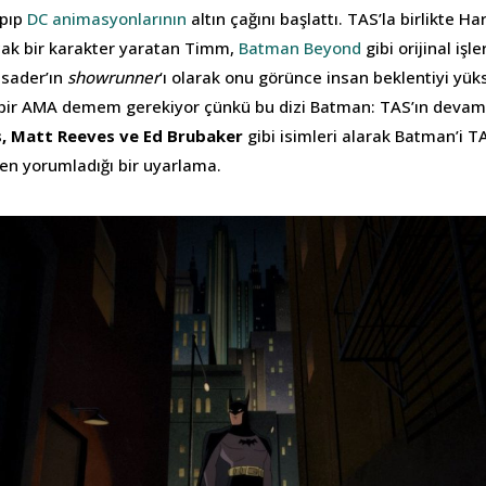
apıp
DC animasyonlarının
altın çağını başlattı. TAS’la birlikte Ha
cak bir karakter yaratan Timm,
Batman Beyond
gibi orijinal işl
sader’ın
showrunner
‘ı olarak onu görünce insan beklentiyi yüks
ir AMA demem gerekiyor çünkü bu dizi Batman: TAS’ın devamı
s, Matt Reeves ve Ed Brubaker
gibi isimleri alarak Batman’i T
den yorumladığı bir uyarlama.