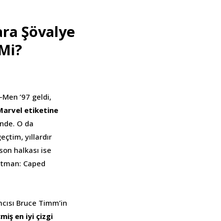
ra Şövalye
Mi?
-Men ’97 geldi,
Marvel etiketine
nde. O da
çtim, yıllardır
son halkası ise
atman: Caped
mcısı Bruce Timm’in
miş en iyi çizgi