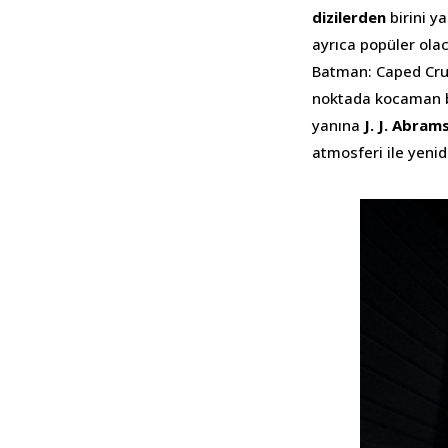
dizilerden
birini y
ayrıca popüler ola
Batman: Caped Cru
noktada kocaman b
yanına
J. J. Abram
atmosferi ile yeni