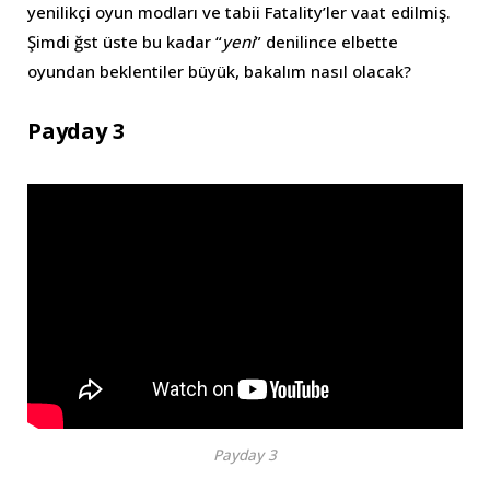
yenilikçi oyun modları ve tabii Fatality’ler vaat edilmiş.
Şimdi ğst üste bu kadar “
yeni
” denilince elbette
oyundan beklentiler büyük, bakalım nasıl olacak?
Payday 3
Payday 3