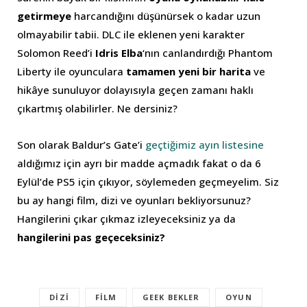
getirmeye
harcandığını düşünürsek o kadar uzun
olmayabilir tabii. DLC ile eklenen yeni karakter
Solomon Reed’i
Idris Elba
‘nın canlandırdığı Phantom
Liberty ile oyunculara
tamamen yeni bir harita
ve
hikâye sunuluyor dolayısıyla geçen zamanı haklı
çıkartmış olabilirler. Ne dersiniz?
Son olarak Baldur’s Gate’i
geçtiğimiz ayın listesine
aldığımız için ayrı bir madde açmadık fakat o da 6
Eylül’de PS5 için çıkıyor, söylemeden geçmeyelim. Siz
bu ay hangi film, dizi ve oyunları bekliyorsunuz?
Hangilerini çıkar çıkmaz izleyeceksiniz ya da
hangilerini pas geçeceksiniz?
DIZI
FILM
GEEK BEKLER
OYUN