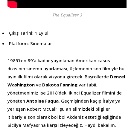
The Equalizer 3
Çıkış Tarihi: 1 Eylül
Platform: Sinemalar
1985’ten 89’a kadar yayınlanan Amerikan casus
dizisinin sinema uyarlaması, üçlemenin son filmiyle bu
ayın ilk filmi olarak vizyona girecek. Başrollerde
Denzel
Washington
ve
Dakota Fanning
var tabii,
yönetmenimiz ise 2018’deki ikinci Equalizer filmini de
yöneten
Antoine Fuqua
. Geçmişinden kaçıp İtalya’ya
yerleşen Robert McCall’ı şu an elimizdeki bilgiler
itibariyle son olarak bol bol Akdeniz estetiği eşliğinde
Sicilya Mafyası’na karşı izleyeceğiz. Haydi bakalım.