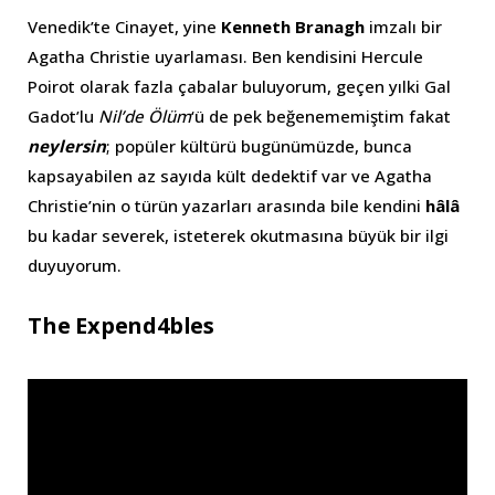
Venedik’te Cinayet, yine
Kenneth Branagh
imzalı bir
Agatha Christie uyarlaması. Ben kendisini Hercule
Poirot olarak fazla çabalar buluyorum, geçen yılki Gal
Gadot’lu
Nil’de Ölüm
‘ü de pek beğenememiştim fakat
neylersin
; popüler kültürü bugünümüzde, bunca
kapsayabilen az sayıda kült dedektif var ve Agatha
Christie’nin o türün yazarları arasında bile kendini
hâlâ
bu kadar severek, isteterek okutmasına büyük bir ilgi
duyuyorum.
The Expend4bles