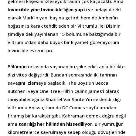
gelmesi klişesini izleseydik tadım çok kaçacaktı. Ama
Invincible yine Invincible’lığını yaptı
ve belayı direkt
olarak Mark’ın yanı başına getirdi hem de Amber’in
boğazını sıkarak tehdit eden bir Viltrumlu ile! Dizinin
şimdiye dek yayınlanan 15 bölümüne baktığımda bir
Viltrumlu’dan daha büyük bir kıyamet göremiyorum
Invincible evreni için.
Bölümün ortasında yaşanan bu şoke edici anla birlikte
dizi vites değiştirdi. Bundan sonrasında iki tanrının
savaşını izlemeye başladık. The Boys’un Becca
Butcher’ı veya One Tree Hill’in Quinn James’i olarak
tanıyabileceğiniz Shantel VanSanten’in seslendirdiği
Viltrumlu Anissa, tam da DC Comics sayfalarından
fırlamış bir karakter gibi. Kahraman demek doğru değil
ama
tanrılığı her hâlinden hissediliyor.
Bir yumruğun
kilometrelerce savrulmaya sebep olduğu dövüşlerinde