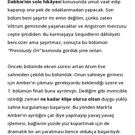
Debbie’nin solo hikâyesi
konusunda umut vaat edip
kapanışı ona pek de odaklanmadan yapacak. Son
bölüm beni şaşırtır mı emin değilim, çünkü zaten
Viltrum gemisinde yaşanacaklar ve Angstrom mevzusu
cepte şimdiden. Bu karmaşaya Sequidlerin dâhiliyeti
beni üzer ama şaşırtmaz, sonuçta bu bölümün
“Previously On”
kısmında gördük yine onları.
Önceki bölümde ekran süresi artan Atom Eve
sahneden çekildi bu bölümlük. Onun sahneye girmesi
için Amber’ın çıkması gerekiyordu beklendiği üzere ve
7. bölümün finali buna ayrılmıştı. Dediğim gibi Invincible
istediği zaman
ne kadar klişe olursa olsun
duygu yüklü
sahne kurgulamayı başarıyor. Bu yönden Mark’la
Amber’ın ayrılığını çat diye yapmayıp yavaş yavaş
işlemesi, bağlarını yüzde yüz kopartmak için de
dramatik bir an yaratması bence oldukça başarılıydı.