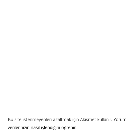
r
n
a
t
i
v
e
:
Bu site istenmeyenleri azaltmak için Akismet kullanır.
Yorum
verilerinizin nasıl işlendiğini öğrenin.