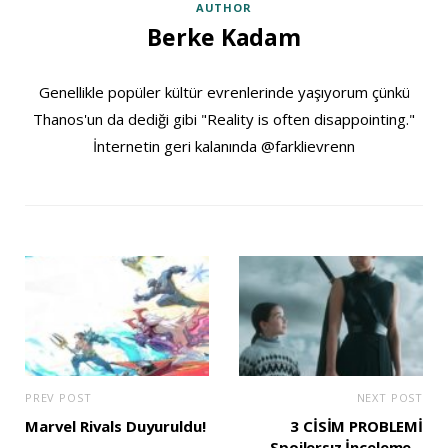
AUTHOR
Berke Kadam
Genellikle popüler kültür evrenlerinde yaşıyorum çünkü
Thanos'un da dediği gibi "Reality is often disappointing."
İnternetin geri kalanında @farklievrenn
PREV POST
NEXT POST
Marvel Rivals Duyuruldu!
3 CİSİM PROBLEMİ
Spoilersız İnceleme –