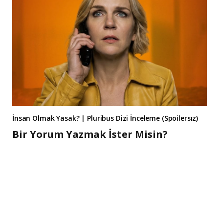
İnsan Olmak Yasak? | Pluribus Dizi İnceleme (Spoilersız)
Bir Yorum Yazmak İster Misin?
A
l
t
e