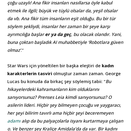
çoğu uzaylı! Ana fikir insanları nasıllarsa öyle kabul
etmek ile ilgili; büyük ve tüylü olsalar da, yeşil olsalar
da vb. Ana fikir tüm insanların eşit olduğu. Bu bir tür
söylem şekliydi, insanlar her zaman bir şeye karşı
ayrımcılığa başlar
er ya da geç
, bu olacak olandır. Yani,
buna çoktan başladık AI muhabbetiyle ‘Robotlara güven
olmaz’
.”
Star Wars için yöneltilen bir başka eleştiri de
kadın
karakterlerin tasviri
olmuştur zaman zaman. George
Lucas bu konuda da birkaç şey söylemiş tabii: “
Bu
hikayelerdeki kahramanların kim olduklarını
sanıyorsunuz? Prenses Leia kimdi sanıyorsunuz? O
asilerin lideri. Hiçbir şey bilmeyen çocuğu ve yaygaracı,
her şeyi bilirim tavırlı ama hiçbir şeyi beceremeyen
adamı
alıp da bu palyaçolarla isyanı kurtarmaya çalışan
o. Ve benzer şey Kraliçe Amidala’da da var. Bir kadını