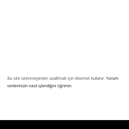
v
e
:
Bu site istenmeyenleri azaltmak için Akismet kullanır.
Yorum
verilerinizin nasıl işlendiğini öğrenin.