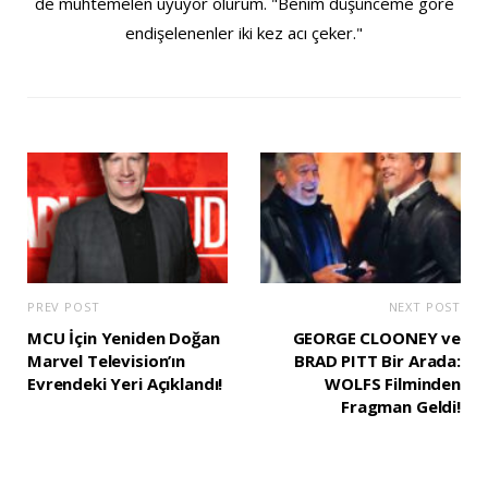
de muhtemelen uyuyor olurum. "Benim düşünceme göre
endişelenenler iki kez acı çeker."
PREV POST
NEXT POST
MCU İçin Yeniden Doğan
GEORGE CLOONEY ve
Marvel Television’ın
BRAD PITT Bir Arada:
Evrendeki Yeri Açıklandı!
WOLFS Filminden
Fragman Geldi!