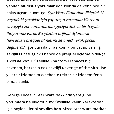
yapılan
olumsuz yorumlar
konusunda da kendince bir
bakış açısını sunmuş: “
Star Wars filmlerinin ilklerini 12
yaşındaki çocuklar için yaptım, o zamanlar Vietnam
savaşıyla zor zamanlardan geçiyorduk ve bir hayale
ihtiyacımız vardı. Bu yüzden orijinal üçlemenin
hayranları prequel filmlerini sevmedi, artık çocuk
değillerdi.
” İşte burada biraz komik bir cevap vermiş
sevgili Lucas. Çünkü bence de prequel üçleme oldukça
sıkıcı ve kötü
. Özellikle Phantom Menace’i hiç
sevmem, herkesin çok sevdiği Revenge of the Sith’i ise
yıllardır izlemedim o sebeple tekrar bir izlesem fena
olmaz sanki.
George Lucas’ın Star Wars hakkında yaptığı bu
yorumlara ne diyorsunuz? Özellikle kadın karakterler
için söylediklerini
sevdim ben
. Sizce Star Wars markası