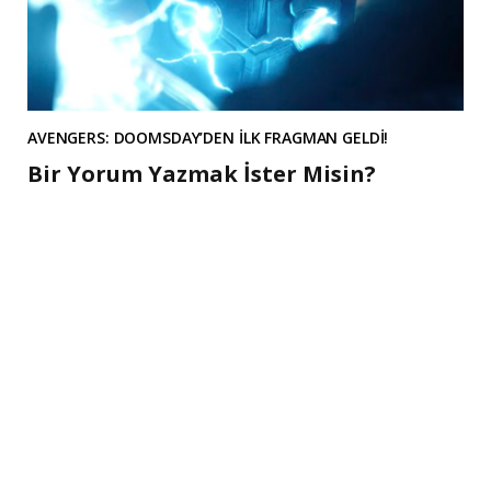
AVENGERS: DOOMSDAY’DEN İLK FRAGMAN GELDİ!
Bir Yorum Yazmak İster Misin?
A
l
t
e
r
n
a
t
i