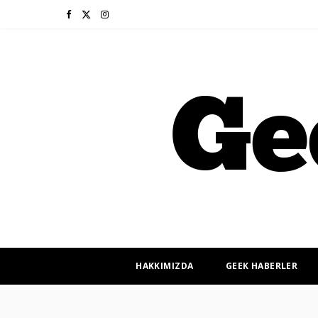
F
X
I
a
(
n
c
T
s
e
w
t
b
i
a
o
t
g
o
t
r
k
e
a
r
m
HAKKIMIZDA
GEEK HABERLER
)