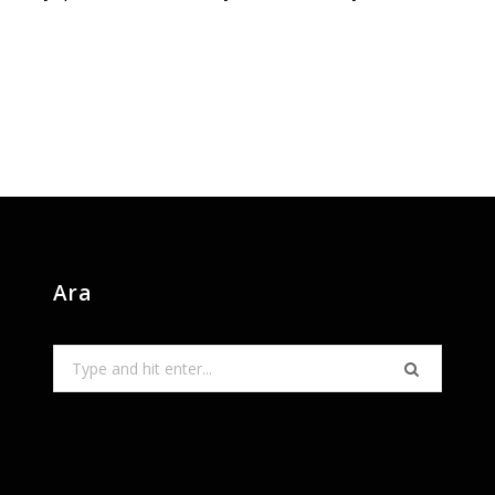
Ara
Search
for: