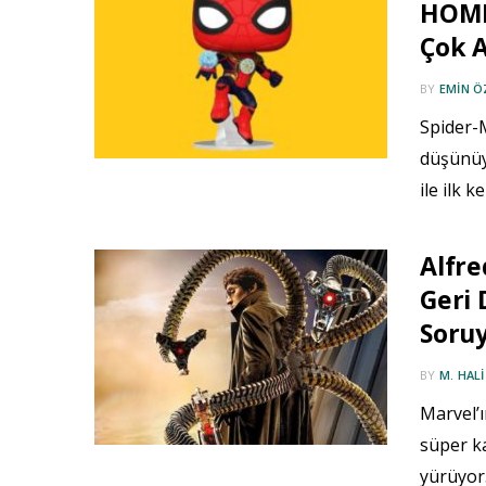
HOME 
Çok A
BY
EMIN 
Spider-
düşünüy
ile ilk 
Alfre
Geri 
Soruy
BY
M. HAL
Marvel’ı
süper k
yürüyor