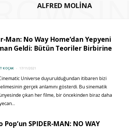
ROWSI
ALFRED MOLINA
er-Man: No Way Home’dan Yepyeni
an Geldi: Bütün Teoriler Birbirine
IT KOÇAK
17/11/2021
Cinematic Universe duyurulduğundan itibaren bizi
elimesinin gerçek anlamını gösterdi. Bu sinematik
ünyesinde çıkan her filme, bir öncekinden biraz daha
eyecan…
o Pop’un SPIDER-MAN: NO WAY