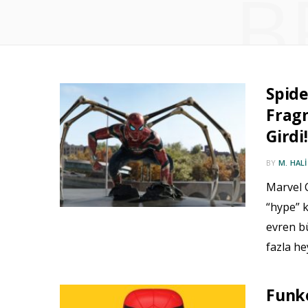
B
Spid
Fragm
Girdi!
BY
M. HAL
Marvel 
“hype” k
evren b
fazla h
Funk