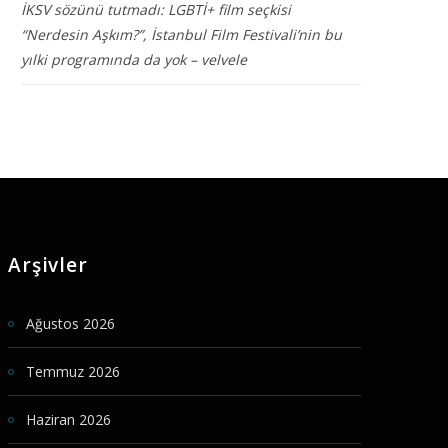
İKSV sözünü tutmadı: LGBTİ+ film seçkisi
“Nerdesin Aşkım?”, İstanbul Film Festivali’nin bu
yılki programında da yok – velvele
Arşivler
Ağustos 2026
Temmuz 2026
Haziran 2026