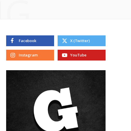
NG
Facebook
X (Twitter)
Instagram
YouTube