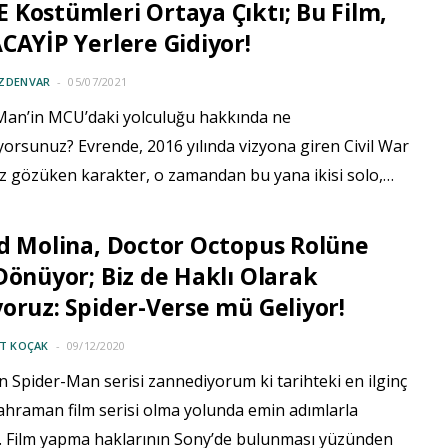
Kostümleri Ortaya Çıktı; Bu Film,
CAYİP Yerlere Gidiyor!
ÖZDENVAR
05/07/2021
Man’in MCU’daki yolculuğu hakkında ne
orsunuz? Evrende, 2016 yılında vizyona giren Civil War
kez gözüken karakter, o zamandan bu yana ikisi solo,…
d Molina, Doctor Octopus Rolüne
Dönüyor; Biz de Haklı Olarak
oruz: Spider-Verse mü Geliyor!
IT KOÇAK
09/12/2020
n Spider-Man serisi zannediyorum ki tarihteki en ilginç
ahraman film serisi olma yolunda emin adımlarla
. Film yapma haklarının Sony’de bulunması yüzünden