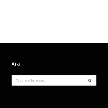
Ara
Search
for: