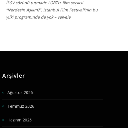
İKSV sözünü tutmadı: LGBTİ+ film seçkisi
“Nerdesin Aşkım?”, İstanbul Film Festivali’nin bu
yılki programında da yok – velvele
Arşivler
Ağustos 2026
Temmuz 2026
Haziran 2026