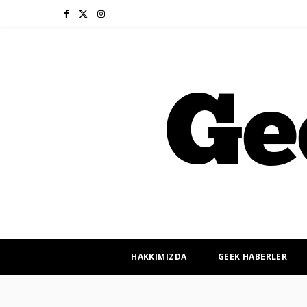
F
X
I
a
(
n
c
T
s
e
w
t
b
i
a
o
t
g
o
t
r
k
e
a
r
m
HAKKIMIZDA
GEEK HABERLER
)