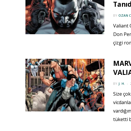
Tanı
BY
OZAN 
Valiant 
Don Perl
çizgi r
MARV
VALIA
BY
J. H.
Size çok
vicdanl
vardığı
tüketti 