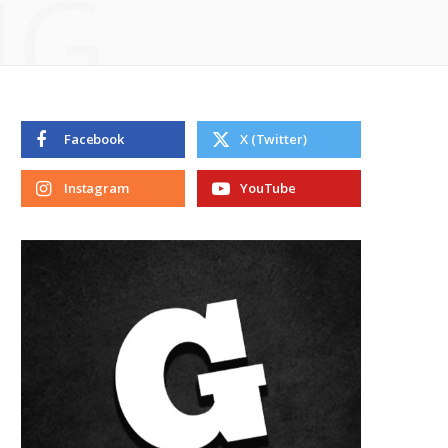
NG
Facebook
X (Twitter)
Instagram
YouTube