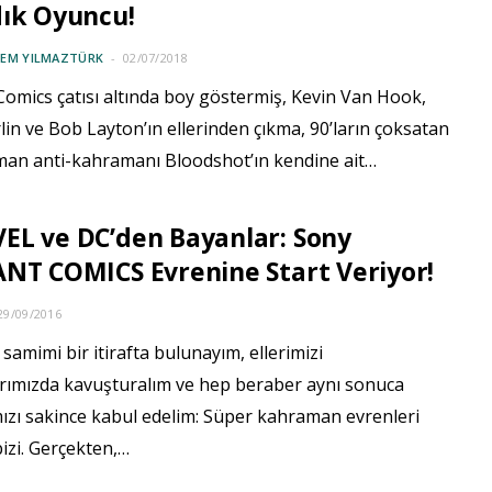
dık Oyuncu!
CEM YILMAZTÜRK
02/07/2018
Comics çatısı altında boy göstermiş, Kevin Van Hook,
in ve Bob Layton’ın ellerinden çıkma, 90’ların çoksatan
oman anti-kahramanı Bloodshot’ın kendine ait…
EL ve DC’den Bayanlar: Sony
NT COMICS Evrenine Start Veriyor!
29/09/2016
 samimi bir itirafta bulunayım, ellerimizi
arımızda kavuşturalım ve hep beraber aynı sonuca
mızı sakince kabul edelim: Süper kahraman evrenleri
bizi. Gerçekten,…