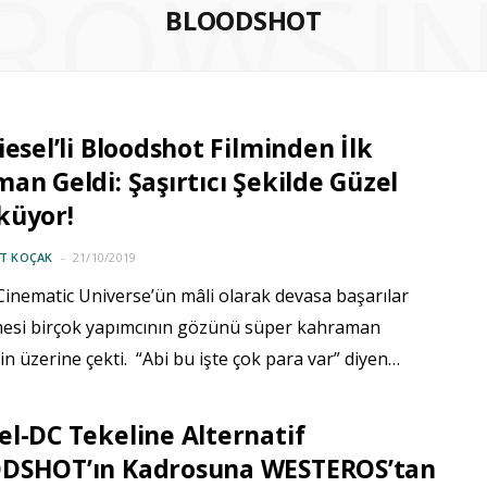
ROWSI
BLOODSHOT
iesel’li Bloodshot Filminden İlk
an Geldi: Şaşırtıcı Şekilde Güzel
küyor!
IT KOÇAK
21/10/2019
Cinematic Universe’ün mâli olarak devasa başarılar
mesi birçok yapımcının gözünü süper kahraman
nin üzerine çekti. “Abi bu işte çok para var” diyen…
l-DC Tekeline Alternatif
DSHOT’ın Kadrosuna WESTEROS’tan