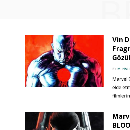
B
Vin D
Fragm
Gözü
BY
M. HAL
Marvel 
elde et
filmleri
Marve
BLOO