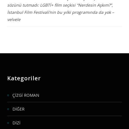
sözünü tutmadı: LGBTİ+ film seçkisi “Nerdesin Aşkım?”,
İstanbul Film Festivali’nin bu yılki programında da yok –
velvele
Kategoriler
ÇİZGİ ROMAN
DİĞER
DİZİ