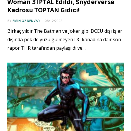
Woman 3 İPTAL Edildi, Snyderverse
Kadrosu TOPTAN Gidici!
BY
EMIN ÖZDENVAR
08/12/2022
Birkaç yıldır The Batman ve Joker gibi DCEU dışı işler
dışında pek de yüzü gülmeyen DC kanadına dair son
rapor THR tarafından paylaşıldı ve…