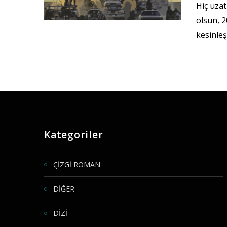
Hiç uza
olsun, 
kesinleş
Kategoriler
ÇİZGİ ROMAN
DİĞER
DİZİ