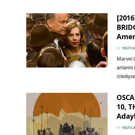
[2016
BRIDG
Ameri
BY
YIĞITC
Marvel C
anlamlı 
izlediys
OSCAR
10, T
Adayl
BY
YIĞITC