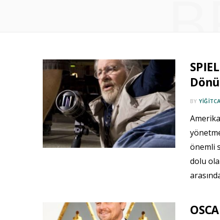
B
SPIEL
Dönü
BY
YIĞITC
Amerikan
yönetme
önemli s
dolu ola
arasınd
OSCAR