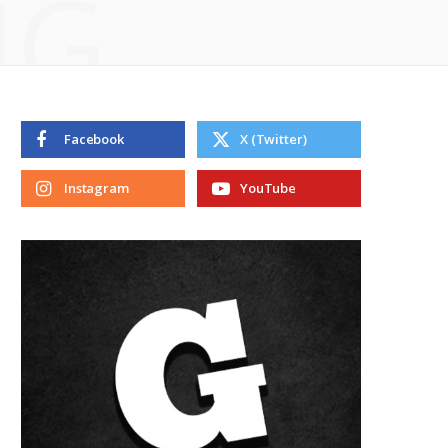
NG
Facebook
X (Twitter)
Instagram
YouTube