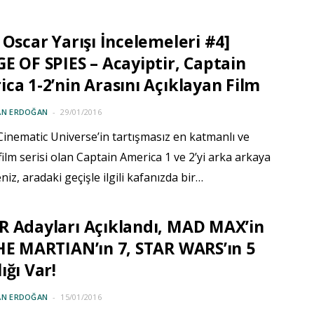
 Oscar Yarışı İncelemeleri #4]
E OF SPIES – Acayiptir, Captain
ca 1-2’nin Arasını Açıklayan Film
AN ERDOĞAN
29/01/2016
inematic Universe’in tartışmasız en katmanlı ve
film serisi olan Captain America 1 ve 2’yi arka arkaya
eniz, aradaki geçişle ilgili kafanızda bir…
 Adayları Açıklandı, MAD MAX’in
HE MARTIAN’ın 7, STAR WARS’ın 5
ığı Var!
AN ERDOĞAN
15/01/2016