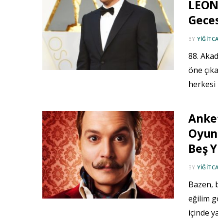
LEON
Geces
BY
YIĞITC
88. Akad
öne çıka
herkesi 
Anket
Oyunc
Beş Y
BY
YIĞITC
Bazen, 
eğilim g
içinde y