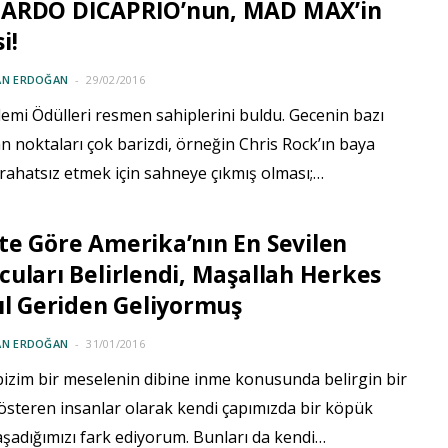
ARDO DICAPRIO’nun, MAD MAX’in
i!
AN ERDOĞAN
29/02/2016
emi Ödülleri resmen sahiplerini buldu. Gecenin bazı
n noktaları çok barizdi, örneğin Chris Rock’ın baya
rahatsız etmek için sahneye çıkmış olması;…
e Göre Amerika’nın En Sevilen
uları Belirlendi, Maşallah Herkes
ıl Geriden Geliyormuş
AN ERDOĞAN
31/01/2016
bizim bir meselenin dibine inme konusunda belirgin bir
österen insanlar olarak kendi çapımızda bir köpük
aşadığımızı fark ediyorum. Bunları da kendi…