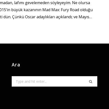
tmadan, lafımı gevelemeden söyleyeyim. Ne olursa
2015’in büyük kazanının Mad Max: Fury Road olduğu
ti dün. Çünkü Oscar adaylıkları açıklandı; ve Mayıs…
Ara
Search
for: