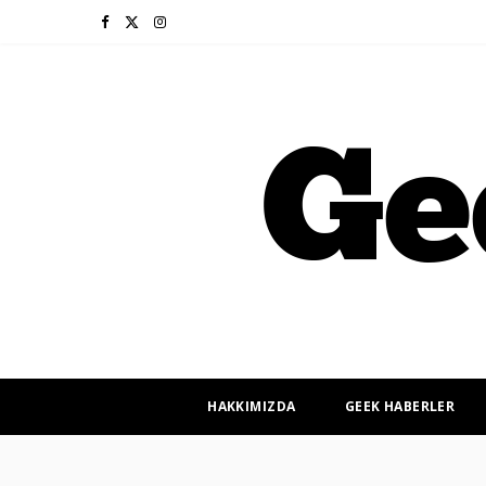
F
X
I
a
(
n
c
T
s
e
w
t
b
i
a
o
t
g
o
t
r
k
e
a
r
m
HAKKIMIZDA
GEEK HABERLER
)