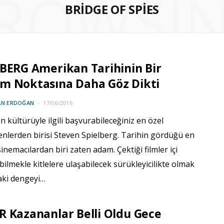
ROWSI
BRIDGE OF SPIES
BERG Amerikan Tarihinin Bir
m Noktasına Daha Göz Dikti
AN ERDOĞAN
17/06/2016
 kültürüyle ilgili başvurabileceğiniz en özel
nlerden birisi Steven Spielberg. Tarihin gördüğü en
inemacılardan biri zaten adam. Çektiği filmler içi
bilmekle kitlelere ulaşabilecek sürükleyicilikte olmak
aki dengeyi…
 Kazananlar Belli Oldu Gece