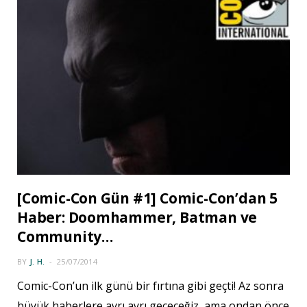
[Comic-Con Gün #1] Comic-Con’dan 5
Haber: Doomhammer, Batman ve
Community…
BY
J. H.
25/07/2014
Comic-Con’un ilk günü bir fırtına gibi geçti! Az sonra
büyük haberlere ayrı ayrı geçeceğiz, ama ondan önce