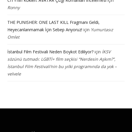
CITY’nin Kökleri: AVATAR Çizgi Romanları İncelemesi
için
Ronny
THE PUNISHER: ONE LAST KILL Fragmanı Geldi,
Heyecanlanmamak İçin Sebep Arıyoruz!
için
Yumurtasız
Omlet
İstanbul Film Festivali Neden Boykot Ediliyor?
için
İKSV
sözünü tutmadı: LGBTİ+ film seçkisi “Nerdesin Aşkım?”,
İstanbul Film Festivali’nin bu yılki programında da yok –
velvele