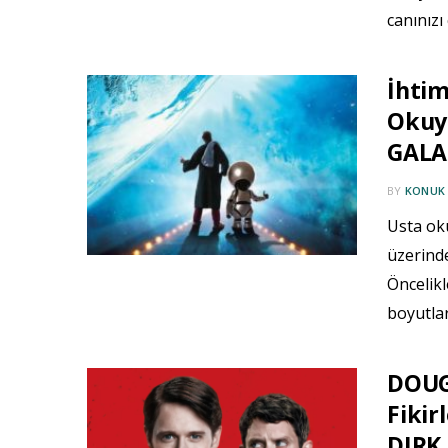
canınızı
İhtim
Okuy
GALAK
BY
KONUK
Usta ok
üzerinde
Öncelikl
boyutlar
DOUG
Fikir
DIRK