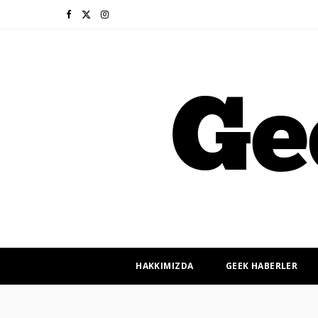
F
X
I
a
(
n
c
T
s
e
w
t
b
i
a
o
t
g
o
t
r
k
e
a
r
m
HAKKIMIZDA
GEEK HABERLER
)