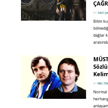
ÇAĞRI
BY
YAZI ÇA
Bilim ku
bilmedi
dağlar k
arasınd
MÜST
Sözl
Keli
BY
MELTE
Normal 
herhang
anlayama