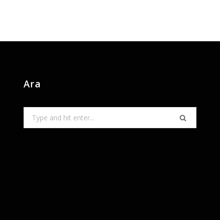
Ara
Search
for: