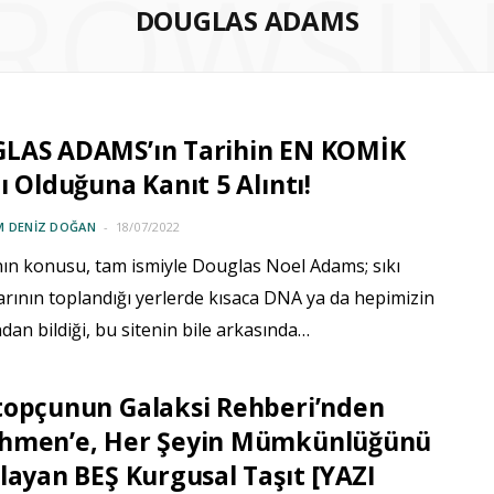
ROWSI
DOUGLAS ADAMS
LAS ADAMS’ın Tarihin EN KOMİK
ı Olduğuna Kanıt 5 Alıntı!
M DENIZ DOĞAN
18/07/2022
nın konusu, tam ismiyle Douglas Noel Adams; sıkı
rının toplandığı yerlerde kısaca DNA ya da hepimizin
dan bildiği, bu sitenin bile arkasında…
topçunun Galaksi Rehberi’nden
hmen’e, Her Şeyin Mümkünlüğünü
layan BEŞ Kurgusal Taşıt [YAZI