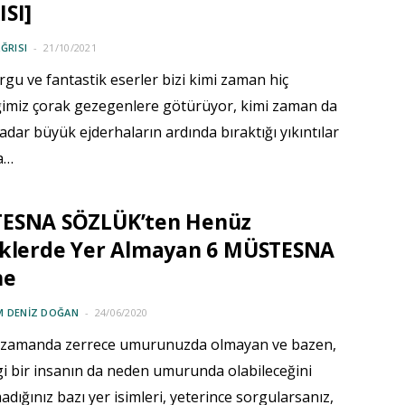
SI]
ĞRISI
21/10/2021
rgu ve fantastik eserler bizi kimi zaman hiç
ğimiz çorak gezegenlere götürüyor, kimi zaman da
adar büyük ejderhaların ardında bıraktığı yıkıntılar
a…
ESNA SÖZLÜK’ten Henüz
üklerde Yer Almayan 6 MÜSTESNA
me
M DENIZ DOĞAN
24/06/2020
zamanda zerrece umurunuzda olmayan ve bazen,
i bir insanın da neden umurunda olabileceğini
dığınız bazı yer isimleri, yeterince sorgularsanız,