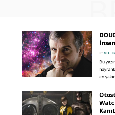
B
DOUG
İnsan
BY
MELTE
Bu yazı
hayranla
en yakın
Otos
Watc
Kanıt