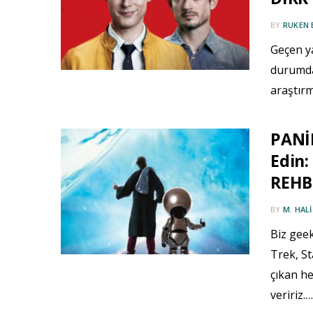
BY
RUKEN 
Geçen ya
durumda 
araştır
PANİK
Edin
REHBE
BY
M. HAL
Biz geek
Trek, St
çıkan he
veririz.…