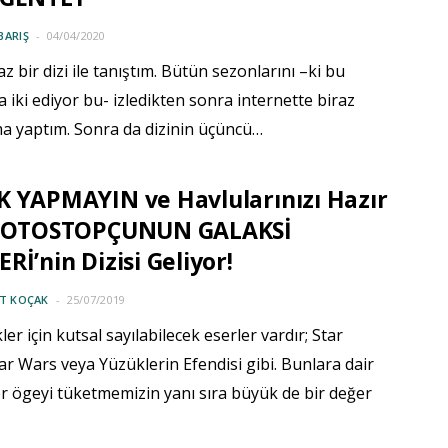
BARIŞ
04/04/2020
z bir dizi ile tanıştım. Bütün sezonlarını –ki bu
iki ediyor bu- izledikten sonra internette biraz
ma yaptım. Sonra da dizinin üçüncü…
 YAPMAYIN ve Havlularınızı Hazır
: OTOSTOPÇUNUN GALAKSİ
Rİ’nin Dizisi Geliyor!
IT KOÇAK
25/07/2019
ler için kutsal sayılabilecek eserler vardır; Star
ar Wars veya Yüzüklerin Efendisi gibi. Bunlara dair
r ögeyi tüketmemizin yanı sıra büyük de bir değer