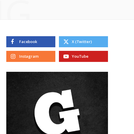
NG
Facebook
X (Twitter)
Instagram
YouTube