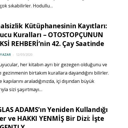
 çok sıkabilirler. Hodullu…
alsizlik Kütüphanesinin Kayıtları:
ucu Kuralları – OTOSTOPÇUNUN
Sİ REHBERİ’nin 42. Çay Saatinde
 YAZAR
12/05/2020
uyucular, her kitabın ayrı bir gezegen olduğunu ve
 gezinmenin birtakım kurallara dayandığını bilirler.
e kapılarını araladığınızda, içi dışından büyük
ıyla sizi şaşırtmayı…
LAS ADAMS’ın Yeniden Kullandığı
ler ve HAKKI YENMİŞ Bir Dizi: İşte
 GENTLY