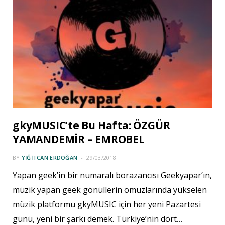
gkyMUSIC’te Bu Hafta: ÖZGÜR
YAMANDEMİR – EMROBEL
BY
YIĞITCAN ERDOĞAN
29/03/2018
Yapan geek’in bir numaralı borazancısı Geekyapar’ın,
müzik yapan geek gönüllerin omuzlarında yükselen
müzik platformu gkyMUSIC için her yeni Pazartesi
günü, yeni bir şarkı demek. Türkiye’nin dört…