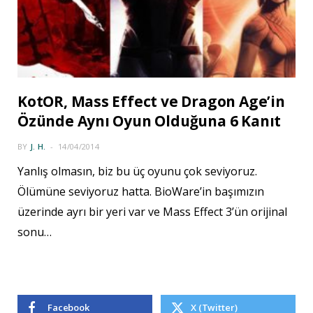
KotOR, Mass Effect ve Dragon Age’in
Özünde Aynı Oyun Olduğuna 6 Kanıt
BY
J. H.
14/04/2014
Yanlış olmasın, biz bu üç oyunu çok seviyoruz.
Ölümüne seviyoruz hatta. BioWare’in başımızın
üzerinde ayrı bir yeri var ve Mass Effect 3’ün orijinal
sonu…
Facebook
X (Twitter)